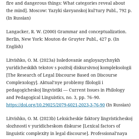
fire and dangerous things: What categories reveal about
the mind]. Moscow: Yazyki slavyanskoj kul’tury Publ., 792 p.
(In Russian)
Langacker, R. W. (2000) Grammar and conceptualization.
Berlin, New York: Mouton de Gruyter Publ., 427 p. (In
English)
Litvishko, O. M. (2023a) Issledovanie angloyazychnykh
yuridicheskikh tekstov s pozitsij diskursivnoj kompleksologii
[The Research of Legal Discourse Based on Discourse
Complexology]. Aktual’nye problemy filologii i
pedagogicheskoj lingvistiki — Current Issues in Philology
and Pedagogical Linguistics, no. 3, pp. 76–90.
https://doi.org/10.29025/2079-6021-2023-3-76-90
(In Russian)
Litvishko, O. M. (2023b) Leksicheskie faktory lingvisticheskoj
slozhnosti v yuridicheskom diskurse [Lexical factors of
linguistic complexity in legal discourse]. Professional’naya