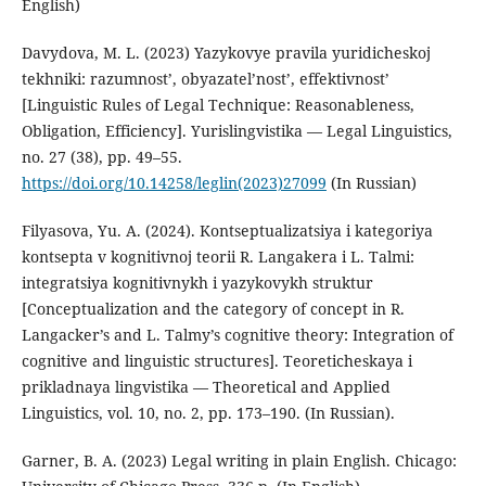
English)
Davydova, M. L. (2023) Yazykovye pravila yuridicheskoj
tekhniki: razumnost’, obyazatel’nost’, effektivnost’
[Linguistic Rules of Legal Technique: Reasonableness,
Obligation, Efficiency]. Yurislingvistika — Legal Linguistics,
no. 27 (38), pp. 49–55.
https://doi.org/10.14258/leglin(2023)27099
(In Russian)
Filyasova, Yu. A. (2024). Kontseptualizatsiya i kategoriya
kontsepta v kognitivnoj teorii R. Langakera i L. Talmi:
integratsiya kognitivnykh i yazykovykh struktur
[Conceptualization and the category of concept in R.
Langacker’s and L. Talmy’s cognitive theory: Integration of
cognitive and linguistic structures]. Teoreticheskaya i
prikladnaya lingvistika — Theoretical and Applied
Linguistics, vol. 10, no. 2, pp. 173–190. (In Russian).
Garner, B. A. (2023) Legal writing in plain English. Chicago: