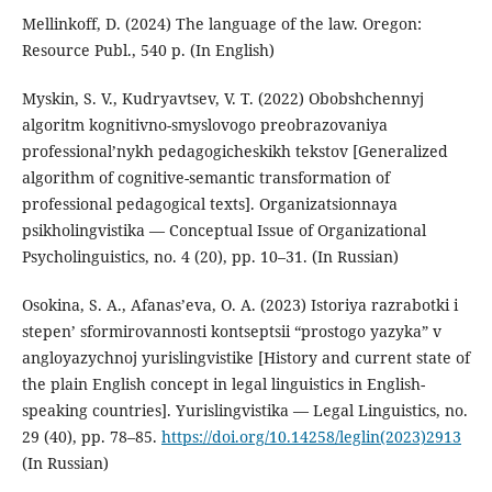
Mellinkoff, D. (2024) The language of the law. Oregon:
Resource Publ., 540 p. (In English)
Myskin, S. V., Kudryavtsev, V. T. (2022) Obobshchennyj
algoritm kognitivno-smyslovogo preobrazovaniya
professional’nykh pedagogicheskikh tekstov [Generalized
algorithm of cognitive-semantic transformation of
professional pedagogical texts]. Organizatsionnaya
psikholingvistika — Conceptual Issue of Organizational
Psycholinguistics, no. 4 (20), pp. 10–31. (In Russian)
Osokina, S. A., Afanas’eva, O. A. (2023) Istoriya razrabotki i
stepen’ sformirovannosti kontseptsii “prostogo yazyka” v
angloyazychnoj yurislingvistike [History and current state of
the plain English concept in legal linguistics in English-
speaking countries]. Yurislingvistika — Legal Linguistics, no.
29 (40), pp. 78–85.
https://doi.org/10.14258/leglin(2023)2913
(In Russian)