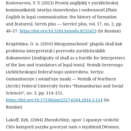
Kostovarova, V. V. (2023) Prostoj anglijskij v yuridicheskoj
kommunikatsii: istoriya stanovleniya i osobennosti [Plain
English in legal communication: the history of formation
and features]. Servis plus — Service plus, vol. 17, no. 2, pp.
48–57.
https://doi.org/10.5281/zenodo.8232423
(In Russian)
Krapivkina, O. A. (2016) Mnogoznachnost’ glagola shall kak
problema interpretatsii i perevoda yuridicheskikh
dokumentov [Ambiguity of shall as a hurdle for interpreters
of the law and translators of legal texts]. Vestnik Severnogo
(Arkticheskogo) federal’nogo universiteta. Seriya:
Gumanitarnye i sotsial’nye nauki — Vestnik of Northern
(Arctic) Federal University Series “Humanitarian and Social
Sciences”, no. 3, pp. 114–121.
https://doi.org/10.17238/issn2227-6564.2016.3.114
(In
Russian)
Lakoff, Dzh. (2004) Zhenshchiny, ogon’ i opasnye veshchi:
Chto kategorii yazyka govoryat nam o myshlenii [Women,