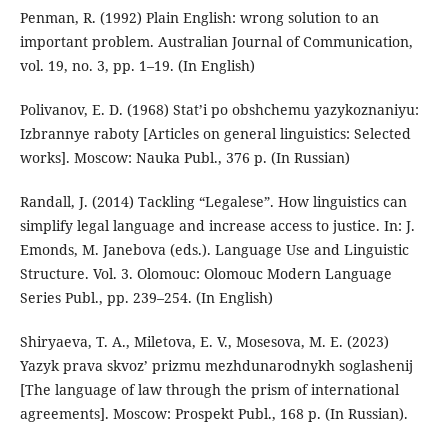
Penman, R. (1992) Plain English: wrong solution to an
important problem. Australian Journal of Communication,
vol. 19, no. 3, pp. 1–19. (In English)
Polivanov, E. D. (1968) Stat’i po obshchemu yazykoznaniyu:
Izbrannye raboty [Articles on general linguistics: Selected
works]. Moscow: Nauka Publ., 376 p. (In Russian)
Randall, J. (2014) Tackling “Legalese”. How linguistics can
simplify legal language and increase access to justice. In: J.
Emonds, M. Janebova (eds.). Language Use and Linguistic
Structure. Vol. 3. Olomouc: Olomouc Modern Language
Series Publ., pp. 239–254. (In English)
Shiryaeva, T. A., Miletova, E. V., Mosesova, M. E. (2023)
Yazyk prava skvoz’ prizmu mezhdunarodnykh soglashenij
[The language of law through the prism of international
agreements]. Moscow: Prospekt Publ., 168 p. (In Russian).