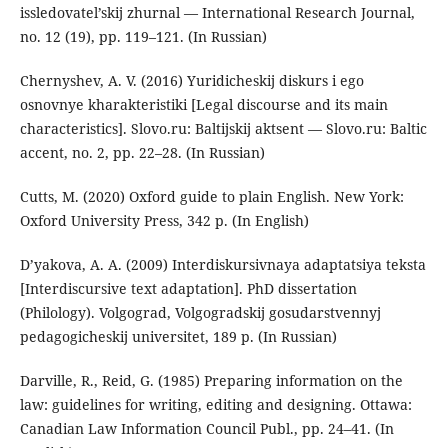
issledovatel’skij zhurnal — International Research Journal,
no. 12 (19), pp. 119–121. (In Russian)
Chernyshev, A. V. (2016) Yuridicheskij diskurs i ego
osnovnye kharakteristiki [Legal discourse and its main
characteristics]. Slovo.ru: Baltijskij aktsent — Slovo.ru: Baltic
accent, no. 2, pp. 22–28. (In Russian)
Cutts, M. (2020) Oxford guide to plain English. New York:
Oxford University Press, 342 p. (In English)
D’yakova, A. A. (2009) Interdiskursivnaya adaptatsiya teksta
[Interdiscursive text adaptation]. PhD dissertation
(Philology). Volgograd, Volgogradskij gosudarstvennyj
pedagogicheskij universitet, 189 p. (In Russian)
Darville, R., Reid, G. (1985) Preparing information on the
law: guidelines for writing, editing and designing. Ottawa:
Canadian Law Information Council Publ., pp. 24–41. (In