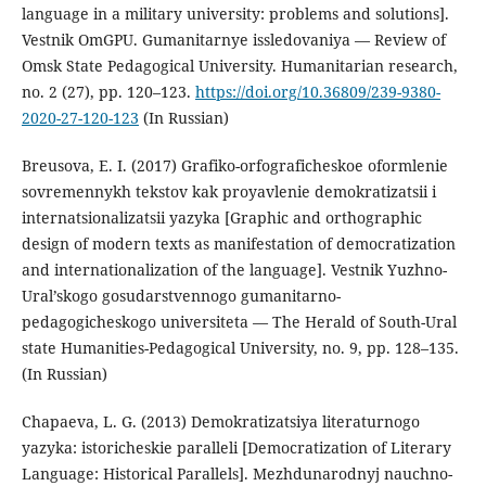
language in a military university: problems and solutions].
Vestnik OmGPU. Gumanitarnye issledovaniya — Review of
Omsk State Pedagogical University. Humanitarian research,
no. 2 (27), pp. 120–123.
https://doi.org/10.36809/239-9380-
2020-27-120-123
(In Russian)
Breusova, E. I. (2017) Grafiko-orfograficheskoe oformlenie
sovremennykh tekstov kak proyavlenie demokratizatsii i
internatsionalizatsii yazyka [Graphic and orthographic
design of modern texts as manifestation of democratization
and internationalization of the language]. Vestnik Yuzhno-
Ural’skogo gosudarstvennogo gumanitarno-
pedagogicheskogo universiteta — The Herald of South-Ural
state Humanities-Pedagogical University, no. 9, pp. 128–135.
(In Russian)
Chapaeva, L. G. (2013) Demokratizatsiya literaturnogo
yazyka: istoricheskie paralleli [Democratization of Literary
Language: Historical Parallels]. Mezhdunarodnyj nauchno-