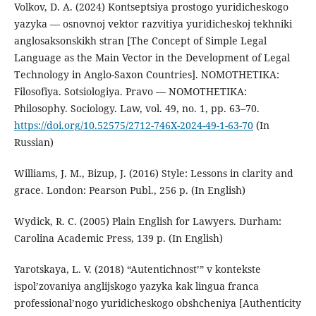
Volkov, D. A. (2024) Kontseptsiya prostogo yuridicheskogo
yazyka — osnovnoj vektor razvitiya yuridicheskoj tekhniki
anglosaksonskikh stran [The Concept of Simple Legal
Language as the Main Vector in the Development of Legal
Technology in Anglo-Saxon Countries]. NOMOTHETIKA:
Filosofiya. Sotsiologiya. Pravo — NOMOTHETIKA:
Philosophy. Sociology. Law, vol. 49, no. 1, pp. 63–70.
https://doi.org/10.52575/2712-746X-2024-49-1-63-70
(In
Russian)
Williams, J. M., Bizup, J. (2016) Style: Lessons in clarity and
grace. London: Pearson Publ., 256 p. (In English)
Wydick, R. C. (2005) Plain English for Lawyers. Durham:
Carolina Academic Press, 139 p. (In English)
Yarotskaya, L. V. (2018) “Autentichnost’” v kontekste
ispol’zovaniya anglijskogo yazyka kak lingua franca
professional’nogo yuridicheskogo obshcheniya [Authenticity