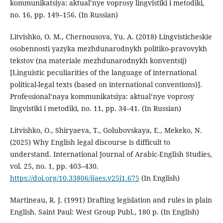
kommunikatsiya: aktual’nye voprosy lingvistiki i metodiki,
no. 16, pp. 149–156. (In Russian)
Litvishko, O. M., Chernousova, Yu. A. (2018) Lingvisticheskie
osobennosti yazyka mezhdunarodnykh politiko-pravovykh
tekstov (na materiale mezhdunarodnykh konventsij)
[Linguistic peculiarities of the language of international
political-legal texts (based on international conventions)].
Professional’naya kommunikatsiya: aktual’nye voprosy
lingvistiki i metodiki, no. 11, pp. 34–41. (In Russian)
Litvishko, O., Shiryaeva, T., Golubovskaya, E., Mekeko, N.
(2025) Why English legal discourse is difficult to
understand. International Journal of Arabic-English Studies,
vol. 25, no. 1, pp. 403–430.
https://doi.org/10.33806/ijaes.v25i1.675
(In English)
Martineau, R. J. (1991) Drafting legislation and rules in plain
English. Saint Paul: West Group Publ., 180 p. (In English)