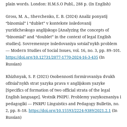
plain words. London: H.M.S.O Publ., 288 p. (In English)
Gross, M. A., Shevchenko, E. B. (2024) Analiz ponyatij
“binomial” i “dublet” v kontekste issledovanij
yuridicheskogo anglijskogo [Analyzing the concepts of
“binomial” and “doublet” in the context of legal English
studies]. Sovremennye issledovaniya sotsial’nykh problem
— Modern Studies of Social Issues, vol. 16, no. 3, pp. 89–101.
https://doi.org/10.12731/2077-1770-2024-16-3-435
(In
Russian)
Khizhnyak, S. P. (2021) Osobennosti formirovaniya dvukh
ofitsial’nykh strat yazyka prava v anglijskom yazyke
[Specifics of formation of two official strata of the legal
English language]. Vestnik PNIPU. Problemy yazykoznaniya i
pedagogiki — PNRPU Linguistics and Pedagogy Bulletin, no.
2, pp. 8–18.
https://doi.org/10.15593/2224-9389/2021.2.1
(In
Russian)