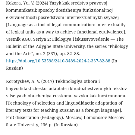
Kokora, Yu. V. (2024) Yazyk kak sredstvo pravovoj
kommunikatsii: sposoby dostizheniya funktsional’noj
ekvivalentnosti posredstvom intertekstual’nykh svyazej
[Language as a tool of legal communication: intertextuality
of lexical units as a way to achieve functional equivalence].
Vestnik AGU. Seriya 2: Filologiya i iskusstvovedenie — The
Bulletin of the Adyghe State University, the series “Philology
and the Arts”, no. 2 (337), pp. 82–88.
https://doi.org/10.53598/2410-3489-2024-2-337-82-88
(In
Russian)
Korotyshev, A. V. (2017) Tekhnologiya otbora i
lingvodidakticheskoj adaptatsii khudozhestvennykh tekstov
v tselyakh obucheniya russkomu yazyku kak inostrannomu
[Technology of selection and linguodidactic adaptation of
literary texts for teaching Russian as a foreign language].
PhD dissertation (Pedagogy). Moscow, Lomonosov Moscow
State University, 236 p. (In Russian)