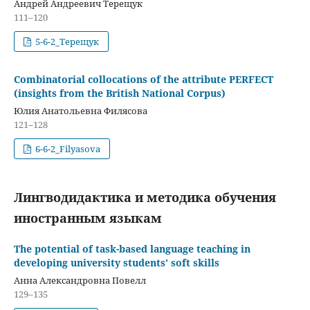
Андрей Андреевич Терещук
111–120
5-6-2_Терещук
Combinatorial collocations of the attribute PERFECT
(insights from the British National Corpus)
Юлия Анатольевна Филясова
121–128
6-6-2_Filyasova
Лингводидактика и методика обучения
иностранным языкам
The potential of task-based language teaching in
developing university students’ soft skills
Анна Александровна Повелл
129–135