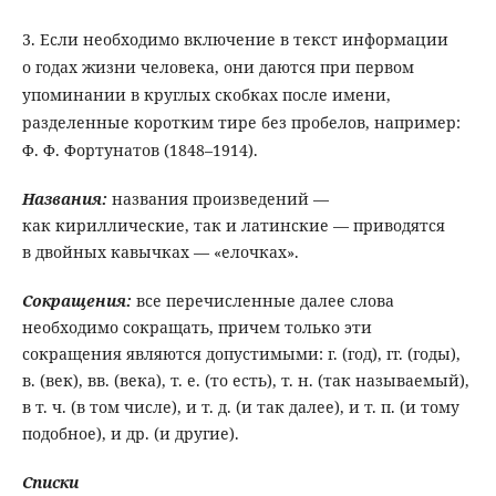
3. Если необходимо включение в текст информации
о годах жизни человека, они даются при первом
упоминании в круглых скобках после имени,
разделенные коротким тире без пробелов, например:
Ф. Ф. Фортунатов (1848–1914).
Названия
:
названия произведений —
как кириллические, так и латинские — приводятся
в двойных кавычках — «елочках».
Сокращения
:
все перечисленные далее слова
необходимо сокращать, причем только эти
сокращения являются допустимыми: г. (год), гг. (годы),
в. (век), вв. (века), т. е. (то есть), т. н. (так называемый),
в т. ч. (в том числе), и т. д. (и так далее), и т. п. (и тому
подобное), и др. (и другие).
Списки