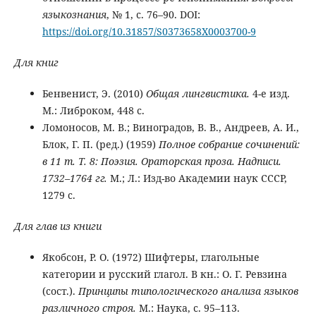
языкознания
, № 1, с. 76–90. DOI:
https://doi.org/10.31857/S0373658X0003700-9
Для книг
Бенвенист, Э. (2010)
Общая лингвистика.
4-е изд.
М.: Либроком, 448 с.
Ломоносов, М. В.; Виноградов, В. В., Андреев, А. И.,
Блок, Г. П. (ред.) (1959)
Полное собрание сочинений:
в 11 т. Т. 8: Поэзия. Ораторская проза. Надписи.
1732–1764 гг.
М.; Л.: Изд-во Академии наук СССР,
1279 с.
Для глав из книги
Якобсон, Р. О. (1972) Шифтеры, глагольные
категории и русский глагол. В кн.: О. Г. Ревзина
(сост.).
Принципы типологического анализа языков
различного строя.
М.: Наука, с. 95–113.