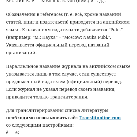
Кёстлин К. Р. — Köstlin K. R. von (нем.) и т. д.).
Обозначения в references (т. е. всё, кроме названий
статей, книг и издательств) приводятся на английском
языке. К названиям издательств добавляется “Publ.”
(например: “М.: Наука” = “Moscow: Nauka Publ.”.
Указывается официальный перевод названий
организаций.
Параллельное название журнала на английском языке
указывается лишь в том случае, если существует
предложенный издателем (официальный) перевод.
Если журнал не указал перевод своего названия,
приводится только транслитерация.
Для транслитерирования списка литературы
необходимо использовать сайт
Translitonline.com
со следующими настройками:
ё — e;