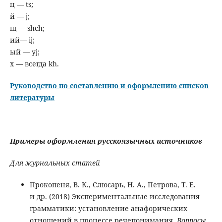
ц — ts;
й — j;
щ — shch;
ий— ij;
ый — yj;
х — всегда kh.
Руководство по составлению и оформлению списков
литературы
Примеры оформления русскоязычных источников
Для журнальных статей
Прокопеня, В. К., Слюсарь, Н. А., Петрова, Т. Е.
и др. (2018) Экспериментальные исследования
грамматики: установление анафорических
отношений в процессе речепонимания.
Вопросы