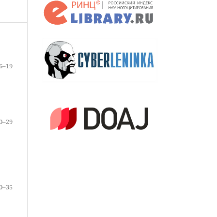
6–19
0–29
0–35