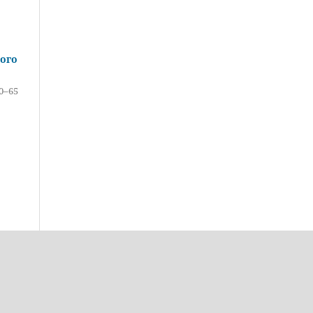
ого
0–65