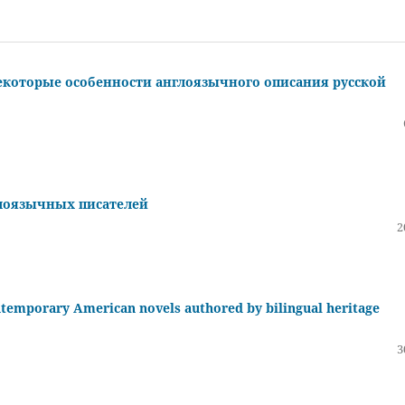
 Некоторые особенности англоязычного описания русской
глоязычных писателей
2
ntemporary American novels authored by bilingual heritage
3