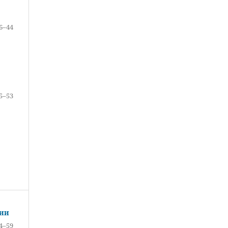
6–44
5–53
сии
4–59