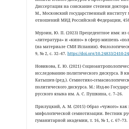
Диссертация на соискание степени доктора
М., Московский государственный институт
отношений МИД Российской Федерации, 458
Мурзин, Ю. П. (2023) Прецедентное имя: из
«литература» и «кино» в сферу-мишень «по
(на материале СМИ Испании). Филологическ
9, № 2, с. 32–47.
https://doi.org/10.24833/2410-2
Новикова, Е. Ю. (2021) Социоантропологиче
исследованию политического дискурса. В кн.:
Катышев (ред.). Семиотико-семасиологичес
политического дискурса. М.: Изд-во Государ
русского языка им. А. С. Пушкина, с. 7–26.
Прилуцкий, А. М. (2015) Образ «чужого» как
мифологической семиотизации. Вестник ру
гуманитарной академии, т. 16, № 1, с. 67–73.