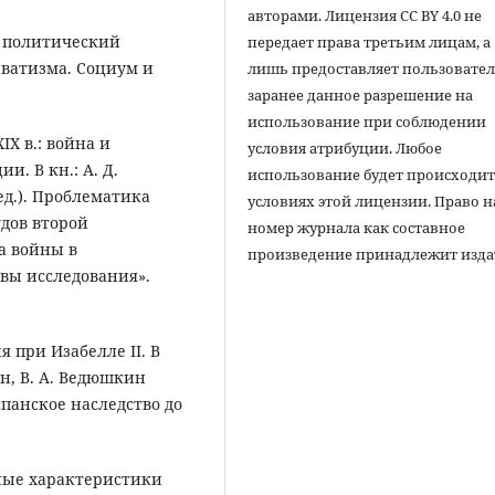
авторами. Лицензия CC BY 4.0 не
ак политический
передает права третьим лицам, а
рватизма. Социум и
лишь предоставляет пользовате
заранее данное разрешение на
использование при соблюдении
IX в.: война и
условия атрибуции. Любое
. В кн.: А. Д.
использование будет происходит
ед.). Проблематика
условиях этой лицензии. Право н
дов второй
номер журнала как составное
а войны в
произведение принадлежит изда
вы исследования».
я при Изабелле II. В
ьян, В. А. Ведюшкин
испанское наследство до
сные характеристики