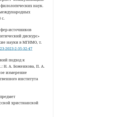
 филологических наук.
 международных
 с.
 сфер-источников
литический дискурс»
ие науки в МГИМО, т.
423-2023-2-35-32-47
ский подход к
 Н. А. Боженкова, П. А.
кое измерение
ственного института
 предмет
сской христианской