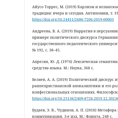
Айусо Торрес, М. (2019) Карлизм и испанск
традиция: вчера и сегодня. Антиномии, т. 19, 
https://doi.org/10.24411/2686-7206-2019-00003
Андреева, В. А. (2019) Нарратив в персуаз
примере политического дискурса Германии)
государственного педагогического университ
№ 192, с. 38–45.
Апресян, Ю. Д. (1974) Лексическая семанти
средства языка. М.: Наука, 368 с.
Беляев, А. А. (2019) Политический дискурс 
раннехристианской апокалиптики и его рол
конфессиональных отношениях. Философская 
https://doi.org/10.25136/2409-8728.2019.12.3023
Будаев, Э. В., Чудинов, А. П. (2018) Метафор
коммуникации. 3-е изд. М.: Флинта, 248 с.