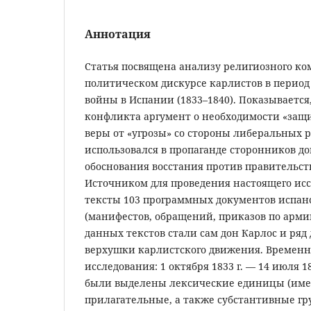
Аннотация
Статья посвящена анализу религиозного ко
политическом дискурсе карлистов в перио
войны в Испании (1833–1840). Показывается,
конфликта аргумент о необходимости «защ
веры от «угрозы» со стороны либеральных 
использовался в пропаганде сторонников до
обоснования восстания против правительст
Источником для проведения настоящего ис
тексты 103 программных документов испан
(манифестов, обращений, приказов по армии
данных текстов стали сам дон Карлос и ряд
верхушки карлистского движения. Временн
исследования: 1 октября 1833 г. — 14 июля 1
были выделены лексические единицы (име
прилагательные, а также субстантивные гр