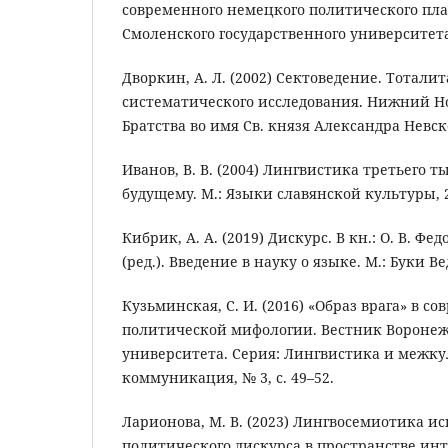
современного немецкого политического пла
Смоленского государственного университета, 
Дворкин, А. Л. (2002) Сектоведение. Тотал
систематического исследования. Нижний Но
Братства во имя Св. князя Александра Невско
Иванов, В. В. (2004) Лингвистика третьего 
будущему. М.: Языки славянской культуры, 2
Кибрик, А. А. (2019) Дискурс. В кн.: О. В. Фед
(ред.). Введение в науку о языке. М.: Буки Вед
Кузьминская, С. И. (2016) «Образ врага» в с
политической мифологии. Вестник Воронежс
университета. Серия: Лингвистика и межк
коммуникация, № 3, с. 49–52.
Ларионова, М. В. (2023) Лингвосемиотика ис
политического дискурса в пространстве ин