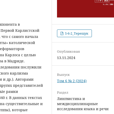
мпонента в
д Первой Карлистской
5-6-2_Терещук
 что с самого начала
иты» католической
реформаторов
Опубликован
на Карлоса с целью
13.11.2024
ва в Мадриде.
следования послужили
ского карлизма
Выпуск
 и др.). Авторами
Том 6 № 2 (2024)
 других представителей
ы́е рамки
Раздел
840 г. В данных текстах
Лингвистика и
на существительные и
междисциплинарные
исследования языка и речи
уппы), которые