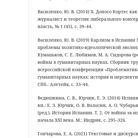
Василенко, Ю. В. (2014) Х. Доносо Кортес к
журналист и теоретик либерального консе
власть, № 1 (45), с. 39–44.
Василенко, Ю. В. (2019) Карлизм в Испании X
проблемы политико-идеологической эволюции
Куманьков, С. Е. Любимов, М. А. Сидорова (р
войны в гуманитарных науках. Сборник тру
всероссийской конференции «Проблематик
гуманитарных науках: история и перспекти
СПб.: Алетейя, с. 33–44.
Ведюшкина, C. В., Юрчик, Е. Э. (2014) Испани
кн.: Е. Э. Юрчик, О. В. Волосюк, А. О. Чубар
(ред.). История Испании. Т. 2. От войны за 
начала XXI века. М.: Индрик, с. 295–326.
Гончарова, Е. А. (2021) Текстовые и дискур