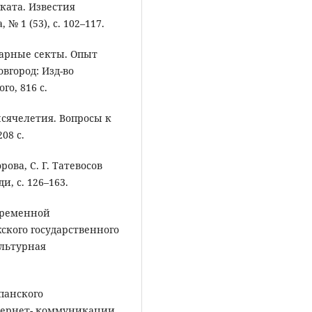
ката. Известия
№ 1 (53), с. 102–117.
итарные секты. Опыт
вгород: Изд-во
го, 816 с.
тысячелетия. Вопросы к
08 c.
орова, С. Г. Татевосов
и, с. 126–163.
овременной
кого государственного
ультурная
панского
тернет- коммуникации.