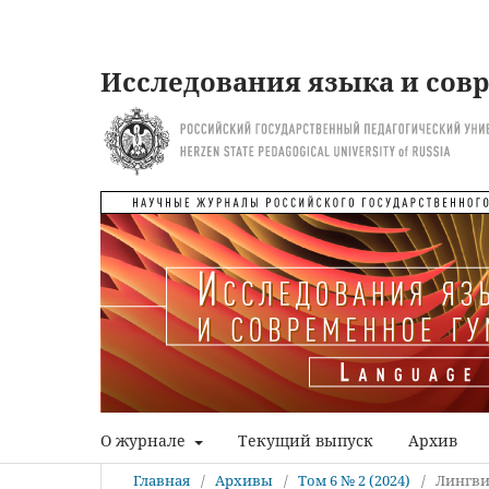
Исследования языка и сов
О журнале
Текущий выпуск
Архив
Главная
/
Архивы
/
Том 6 № 2 (2024)
/
Лингви