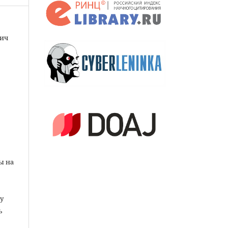
вич
ы на
у
ь