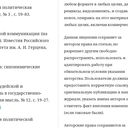
любом формате в любых целях, д
ая политическая
ремиксы, видоизменять, и создав
№ 3 , с. 59–83.
новое, опираясь на этот материал
любых целях, включая коммерчес
ивной коммуникации (на
Данная лицензия сохраняет за
. Известия Российского
автором права на статью, но
ета им. А. И. Герцена,
разрешает другим свободно
распространять, использовать и
адаптировать работу при
ка: синонимические
обязательном условии указания
авторства. Пользователи должн
предоставить корректную ссылку
иудейской и
оригинальную публикацию в на
ь в государственно-
журнале, указать имена авторов 
мысль, № 12, с. 19–27.
отметить факт внесения измене
6
(если таковые были).
а в политической
Авторские права сохраняются за