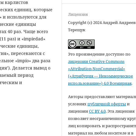
ам карлистов
ческих единиц, которые
Лицензия
» и используются для
Copyright (c) 2024 Андрей Андрее
ические единицы
Терещук
х 40 раз. Чаще всего
11 раз) и «impiedad»
сические единицы,
ия», пересекаются с
Это произведение доступно по
льное «impío» два раза
лицензии Creative Commons
ция’). Делается вывод о
«Attribution-NonCommercial»
учаемый период
(«Атрибуция — Некоммерческое
ическим и
использование») 4.0 Всемирная
.
Авторы предоставляют материал
условиях
публичной оферты
и
лицензии
CC BY 4.0
. Эта лицензия
позволяет неограниченному круг
лиц копировать и распространят
материал на любом носителе и в