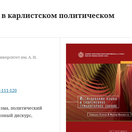
 в карлистском политическом
верситет им. А. И.
2-111-120
изма, политический
озный дискурс,