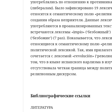
употреблялись по отношению к противник
(либералам). Было зафиксировано 19 лекси
относятся к семантическому полю «религия
создания образа неприятеля. Данные лекс
употребляются в проанализированных текста
встречаются лексемы «impío» (‘безбожный’) (
(‘безбожие’) (7 раз). Показывается, что лек
относящиеся к семантическому полю «религ
политической лексикой. Так, имя прилагате
сочетается с лексемой «revolución» (‘револю
том, что в языке испанского карлизма в из
отсутствовала четкая граница между полит
религиозным дискурсом.
Библиографические ссылки
ЛИТЕРАТУРА