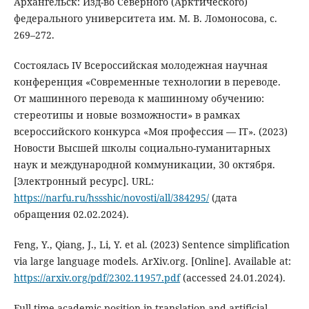
Архангельск: Изд-во Северного (Арктического)
федерального университета им. М. В. Ломоносова, с.
269–272.
Состоялась IV Всероссийская молодежная научная
конференция «Современные технологии в переводе.
От машинного перевода к машинному обучению:
стереотипы и новые возможности» в рамках
всероссийского конкурса «Моя профессия — IT». (2023)
Новости Высшей школы социально-гуманитарных
наук и международной коммуникации, 30 октября.
[Электронный ресурс]. URL:
https://narfu.ru/hssshic/novosti/all/384295/
(дата
обращения 02.02.2024).
Feng, Y., Qiang, J., Li, Y. et al. (2023) Sentence simplification
via large language models. ArXiv.org. [Online]. Available at:
https://arxiv.org/pdf/2302.11957.pdf
(accessed 24.01.2024).
Full-time academic position in translation and artificial