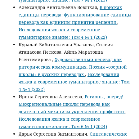
Александра Анатольевна Воюцкая,
В поисках
единицы перевода: функционирование единицы
перевода как единицы принятия решения
,
Исследования языка и современное
гуманитарное знание: Том 4 № 1 (2022)
Куралай Бибиталыевна Уразаева, Силвия
Атанасова Петкова, Айгль Маратовна
Есентемирова ,
Художественный перевод как
риторическая коммуникация. Поэзия «озерной
школы» в русских переводах
,
Исследования
языка и современное гуманитарное знание: Том
4 № 1 (2022)
Ирина Сергеевна Алексеева,
Регионы, вперед!
Межрегиональные школы перевода как
деятельный механизм укрепления профессии
,
Исследования языка и современное
гуманитарное знание: Том 6 № 1 (2024)
Дарья Сергеевна Зигмантович,
Синтаксические