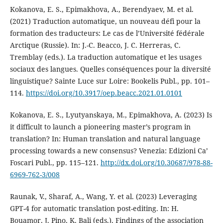
Kokanova, E. S., Epimakhova, A., Berendyaev, M. et al.
(2021) Traduction automatique, un nouveau défi pour la
formation des traducteurs: Le cas de l’Université fédérale
Arctique (Russie). In: J.-C. Beacco, J. C. Herreras, C.
Tremblay (eds.). La traduction automatique et les usages
sociaux des langues. Quelles conséquences pour la diversité
linguistique? Sainte Luce sur Loire: Bookelis Publ., pp. 101–
114.
https://doi.org/10.3917/oep.beacc.2021.01.0101
Kokanova, E. S., Lyutyanskaya, M., Epimakhova, A. (2023) Is
it difficult to launch a pioneering master’s program in
translation? In: Human translation and natural language
processing towards a new consensus? Venezia: Edizioni Ca’
Foscari Publ., pp. 115–121.
http://dx.doi.org/10.30687/978-88-
6969-762-3/008
Raunak, V., Sharaf, A., Wang, Y. et al. (2023) Leveraging
GPT-4 for automatic translation post-editing. In: H.
Bouamor, J. Pino, K. Bali (eds.). Findings of the association