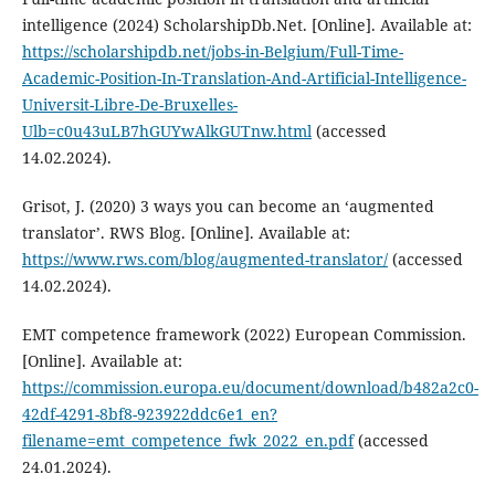
intelligence (2024) ScholarshipDb.Net. [Online]. Available at:
https://scholarshipdb.net/jobs-in-Belgium/Full-Time-
Academic-Position-In-Translation-And-Artificial-Intelligence-
Universit-Libre-De-Bruxelles-
Ulb=c0u43uLB7hGUYwAlkGUTnw.html
(accessed
14.02.2024).
Grisot, J. (2020) 3 ways you can become an ‘augmented
translator’. RWS Blog. [Online]. Available at:
https://www.rws.com/blog/augmented-translator/
(accessed
14.02.2024).
EMT competence framework (2022) European Commission.
[Online]. Available at:
https://commission.europa.eu/document/download/b482a2c0-
42df-4291-8bf8-923922ddc6e1_en?
filename=emt_competence_fwk_2022_en.pdf
(accessed
24.01.2024).