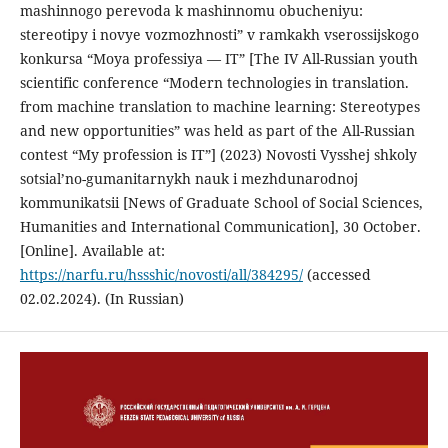
mashinnogo perevoda k mashinnomu obucheniyu:
stereotipy i novye vozmozhnosti” v ramkakh vserossijskogo
konkursa “Moya professiya — IT” [The IV All-Russian youth
scientific conference “Modern technologies in translation.
from machine translation to machine learning: Stereotypes
and new opportunities” was held as part of the All-Russian
contest “My profession is IT”] (2023) Novosti Vysshej shkoly
sotsial’no-gumanitarnykh nauk i mezhdunarodnoj
kommunikatsii [News of Graduate School of Social Sciences,
Humanities and International Communication], 30 October.
[Online]. Available at:
https://narfu.ru/hssshic/novosti/all/384295/
(accessed
02.02.2024). (In Russian)