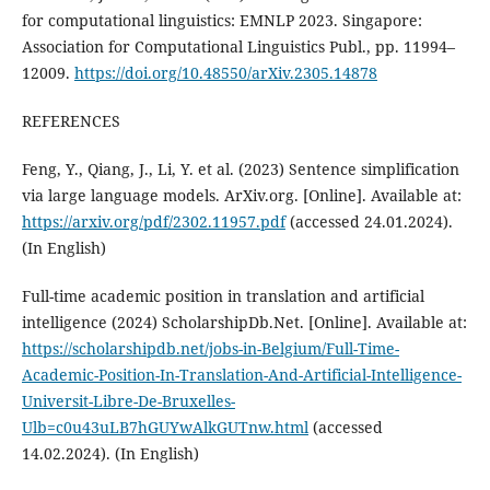
for computational linguistics: EMNLP 2023. Singapore:
Association for Computational Linguistics Publ., pp. 11994–
12009.
https://doi.org/10.48550/arXiv.2305.14878
REFERENCES
Feng, Y., Qiang, J., Li, Y. et al. (2023) Sentence simplification
via large language models. ArXiv.org. [Online]. Available at:
https://arxiv.org/pdf/2302.11957.pdf
(accessed 24.01.2024).
(In English)
Full-time academic position in translation and artificial
intelligence (2024) ScholarshipDb.Net. [Online]. Available at:
https://scholarshipdb.net/jobs-in-Belgium/Full-Time-
Academic-Position-In-Translation-And-Artificial-Intelligence-
Universit-Libre-De-Bruxelles-
Ulb=c0u43uLB7hGUYwAlkGUTnw.html
(accessed
14.02.2024). (In English)