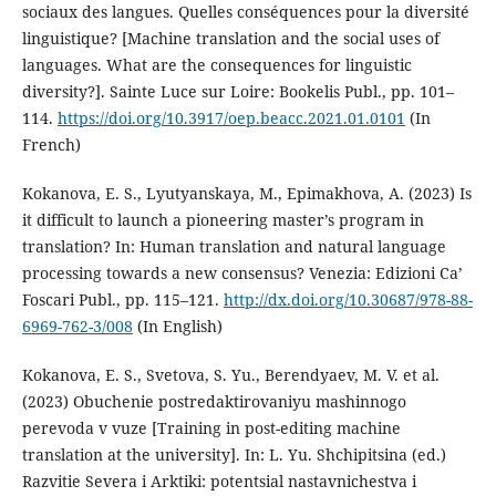
sociaux des langues. Quelles conséquences pour la diversité
linguistique? [Machine translation and the social uses of
languages. What are the consequences for linguistic
diversity?]. Sainte Luce sur Loire: Bookelis Publ., pp. 101–
114.
https://doi.org/10.3917/oep.beacc.2021.01.0101
(In
French)
Kokanova, E. S., Lyutyanskaya, M., Epimakhova, A. (2023) Is
it difficult to launch a pioneering master’s program in
translation? In: Human translation and natural language
processing towards a new consensus? Venezia: Edizioni Ca’
Foscari Publ., pp. 115–121.
http://dx.doi.org/10.30687/978-88-
6969-762-3/008
(In English)
Kokanova, E. S., Svetova, S. Yu., Berendyaev, M. V. et al.
(2023) Obuchenie postredaktirovaniyu mashinnogo
perevoda v vuze [Training in post-editing machine
translation at the university]. In: L. Yu. Shchipitsina (ed.)
Razvitie Severa i Arktiki: potentsial nastavnichestva i