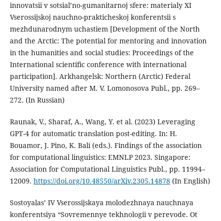
innovatsii v sotsial’no-gumanitarnoj sfere: materialy XI
Vserossijskoj nauchno-prakticheskoj konferentsii s
mezhdunarodnym uchastiem [Development of the North
and the Arctic: The potential for mentoring and innovation
in the humanities and social studies: Proceedings of the
International scientific conference with international
participation]. Arkhangelsk: Northern (Arctic) Federal
University named after M. V. Lomonosova Publ., pp. 269–
272. (In Russian)
Raunak, V., Sharaf, A., Wang, Y. et al. (2023) Leveraging
GPT-4 for automatic translation post-editing. In: H.
Bouamor, J. Pino, K. Bali (eds.). Findings of the association
for computational linguistics: EMNLP 2023. Singapore:
Association for Computational Linguistics Publ., pp. 11994–
12009.
https://doi.org/10.48550/arXiv.2305.14878
(In English)
Sostoyalas’ IV Vserossijskaya molodezhnaya nauchnaya
konferentsiya “Sovremennye tekhnologii v perevode. Ot