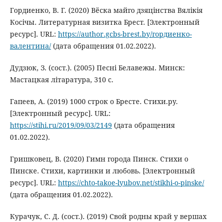
Гордиенко, В. Г. (2020) Вёска майго дзяцінства Вялікія
Косічы. Литературная визитка Брест. [Электронный
ресурс]. URL:
https://author.gcbs-brest.by/гордиенко-
валентина/
(дата обращения 01.02.2022).
Дудзюк, З. (сост.). (2005) Песнi Белавежы. Минск:
Мастацкая літаратура, 310 с.
Гапеев, А. (2019) 1000 строк о Бресте. Стихи.ру.
[Электронный ресурс]. URL:
https://stihi.ru/2019/09/03/2149
(дата обращения
01.02.2022).
Гришковец, В. (2020) Гимн города Пинск. Стихи о
Пинске. Стихи, картинки и любовь. [Электронный
ресурс]. URL:
https://chto-takoe-lyubov.net/stikhi-o-pinske/
(дата обращения 01.02.2022).
Курачук, С. Д. (сост.). (2019) Свой родны край у вершах