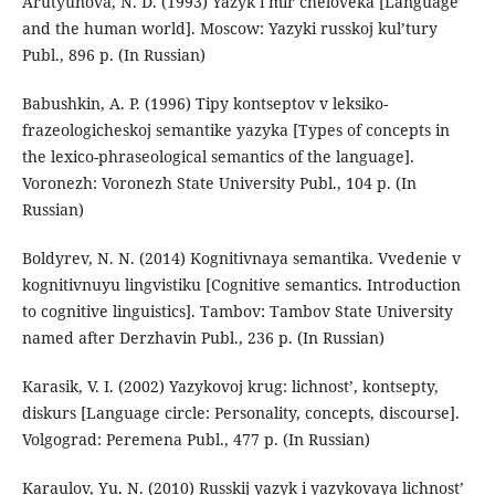
Arutyunova, N. D. (1993) Yazyk i mir cheloveka [Language
and the human world]. Moscow: Yazyki russkoj kul’tury
Publ., 896 p. (In Russian)
Babushkin, A. P. (1996) Tipy kontseptov v leksiko-
frazeologicheskoj semantike yazyka [Types of concepts in
the lexico-phraseological semantics of the language].
Voronezh: Voronezh State University Publ., 104 p. (In
Russian)
Boldyrev, N. N. (2014) Kognitivnaya semantika. Vvedenie v
kognitivnuyu lingvistiku [Cognitive semantics. Introduction
to cognitive linguistics]. Tambov: Tambov State University
named after Derzhavin Publ., 236 p. (In Russian)
Karasik, V. I. (2002) Yazykovoj krug: lichnost’, kontsepty,
diskurs [Language circle: Personality, concepts, discourse].
Volgograd: Peremena Publ., 477 p. (In Russian)
Karaulov, Yu. N. (2010) Russkij yazyk i yazykovaya lichnost’