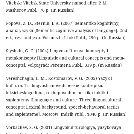
Vitebsk: Vitebsk State University named after P. M.
Masherov Publ., 76 p. (In Russian)
Popova, Z. D., Sternin, I. A. (2007) Semantiko-kognitivnyj
analiz yazyka [Semantic-cognitive analysis of language]. 2nd
ed., rev. and exp. Voronezh: Istoki Publ., 250 p. (In Russian)
Slyshkin, G. G. (2004) Lingvokul’turnye kontsepty i
metakontsepty [Linguistic and cultural concepts and meta-
concepts]. Volgograd: Peremena Publ., 339 p. (In Russian)
Vereshchagin, E. M., Kostomarov, V. G. (2005) Yazyk i
kul’tura. Tri lingvostranovedcheskie kontseptsii:
leksicheskogo fona, rechepovedencheskikh taktik i
sapientemy [Language and culture. Three linguocultural
concepts: Lexical background, speech-behavioral tactics
and sapienteme]. Moscow: Indrik Publ., 1040 p. (In Russian)
Vorkachev, S. G. (2001) Lingvokul’turologiya, yazykovaya