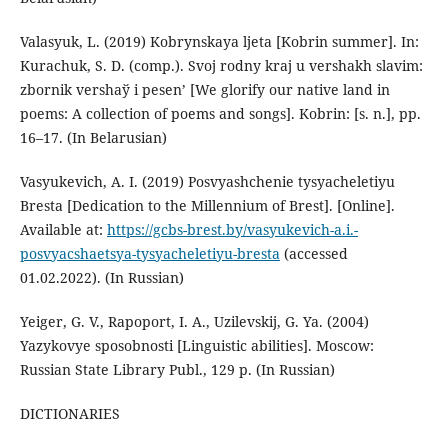
Valasyuk, L. (2019) Kobrynskaya ljeta [Kobrin summer]. In:
Kurachuk, S. D. (comp.). Svoj rodny kraj u vershakh slavіm:
zbornіk vershaў і pesen’ [We glorify our native land in
poems: A collection of poems and songs]. Kobrin: [s. n.], pp.
16–17. (In Belarusian)
Vasyukevich, A. I. (2019) Posvyashchenie tysyacheletiyu
Bresta [Dedication to the Millennium of Brest]. [Online].
Available at:
https://gcbs-brest.by/vasyukevich-a.i.-
posvyacshaetsya-tysyacheletiyu-bresta
(accessed
01.02.2022). (In Russian)
Yeiger, G. V., Rapoport, I. A., Uzilevskij, G. Ya. (2004)
Yazykovye sposobnosti [Linguistic abilities]. Moscow:
Russian State Library Publ., 129 p. (In Russian)
DICTIONARIES