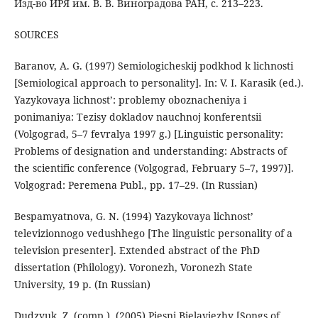
Изд-во ИРЯ им. В. В. Виноградова РАН, с. 213–223.
SOURCES
Baranov, A. G. (1997) Semiologicheskij podkhod k lichnosti
[Semiological approach to personality]. In: V. I. Karasik (ed.).
Yazykovaya lichnost’: problemy oboznacheniya i
ponimaniya: Tezisy dokladov nauchnoj konferentsii
(Volgograd, 5–7 fevralya 1997 g.) [Linguistic personality:
Problems of designation and understanding: Abstracts of
the scientific conference (Volgograd, February 5–7, 1997)].
Volgograd: Peremena Publ., pp. 17–29. (In Russian)
Bespamyatnova, G. N. (1994) Yazykovaya lichnost’
televizionnogo vedushhego [The linguistic personality of a
television presenter]. Extended abstract of the PhD
dissertation (Philology). Voronezh, Voronezh State
University, 19 p. (In Russian)
Dudzyuk, Z. (comp.). (2005) Pjesni Bjelavjezhy [Songs of