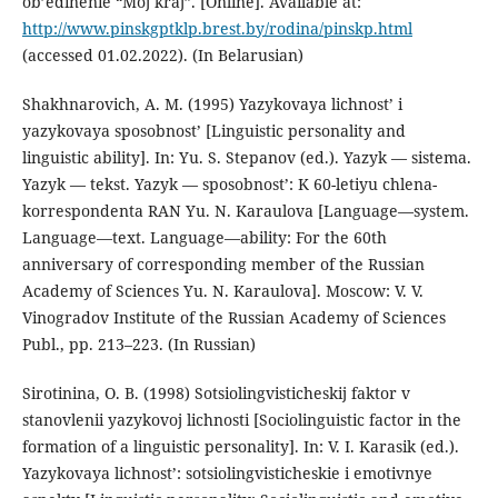
ob’edinenie “Moj kraj”. [Online]. Available at:
http://www.pinskgptklp.brest.by/rodina/pinskp.html
(accessed 01.02.2022). (In Belarusian)
Shakhnarovich, A. M. (1995) Yazykovaya lichnost’ i
yazykovaya sposobnost’ [Linguistic personality and
linguistic ability]. In: Yu. S. Stepanov (ed.). Yazyk — sistema.
Yazyk — tekst. Yazyk — sposobnost’: K 60-letiyu chlena-
korrespondenta RAN Yu. N. Karaulova [Language—system.
Language—text. Language—ability: For the 60th
anniversary of corresponding member of the Russian
Academy of Sciences Yu. N. Karaulova]. Moscow: V. V.
Vinogradov Institute of the Russian Academy of Sciences
Publ., pp. 213–223. (In Russian)
Sirotinina, O. B. (1998) Sotsiolingvisticheskij faktor v
stanovlenii yazykovoj lichnosti [Sociolinguistic factor in the
formation of a linguistic personality]. In: V. I. Karasik (ed.).
Yazykovaya lichnost’: sotsiolingvisticheskie i emotivnye