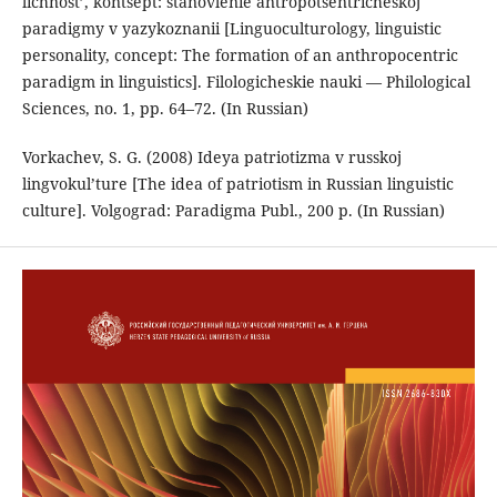
lichnost’, kontsept: stanovlenie antropotsentricheskoj
paradigmy v yazykoznanii [Linguoculturology, linguistic
personality, concept: The formation of an anthropocentric
paradigm in linguistics]. Filologicheskie nauki — Philological
Sciences, no. 1, pp. 64–72. (In Russian)
Vorkachev, S. G. (2008) Ideya patriotizma v russkoj
lingvokul’ture [The idea of patriotism in Russian linguistic
culture]. Volgograd: Paradigma Publ., 200 p. (In Russian)