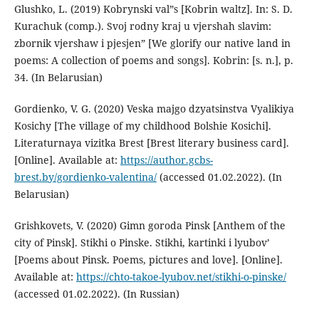
Glushko, L. (2019) Kobrynski val”s [Kobrin waltz]. In: S. D.
Kurachuk (comp.). Svoj rodny kraj u vjershah slavim:
zbornik vjershaw i pjesjen” [We glorify our native land in
poems: A collection of poems and songs]. Kobrin: [s. n.], p.
34. (In Belarusian)
Gordienko, V. G. (2020) Veska majgo dzyatsіnstva Vyalіkіya
Kosіchy [The village of my childhood Bolshie Kosichi].
Literaturnaya vizitka Brest [Brest literary business card].
[Online]. Available at:
https://author.gcbs-
brest.by/gordienko-valentina/
(accessed 01.02.2022). (In
Belarusian)
Grishkovets, V. (2020) Gimn goroda Pinsk [Anthem of the
city of Pinsk]. Stikhi o Pinske. Stikhi, kartinki i lyubov’
[Poems about Pinsk. Poems, pictures and love]. [Online].
Available at:
https://chto-takoe-lyubov.net/stikhi-o-pinske/
(accessed 01.02.2022). (In Russian)