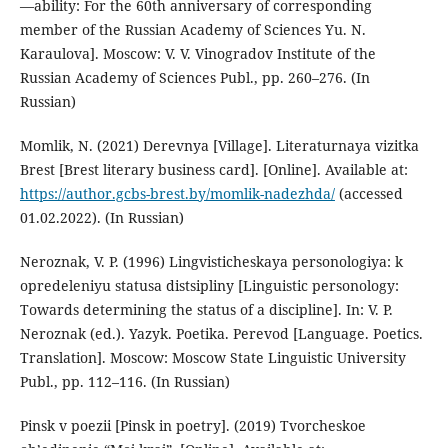
—ability: For the 60th anniversary of corresponding
member of the Russian Academy of Sciences Yu. N.
Karaulova]. Moscow: V. V. Vinogradov Institute of the
Russian Academy of Sciences Publ., pp. 260–276. (In
Russian)
Momlik, N. (2021) Derevnya [Village]. Literaturnaya vizitka
Brest [Brest literary business card]. [Online]. Available at:
https://author.gcbs-brest.by/momlik-nadezhda/
(accessed
01.02.2022). (In Russian)
Neroznak, V. P. (1996) Lingvisticheskaya personologiya: k
opredeleniyu statusa distsipliny [Linguistic personology:
Towards determining the status of a discipline]. In: V. P.
Neroznak (ed.). Yazyk. Poetika. Perevod [Language. Poetics.
Translation]. Moscow: Moscow State Linguistic University
Publ., pp. 112–116. (In Russian)
Pinsk v poezii [Pinsk in poetry]. (2019) Tvorcheskoe