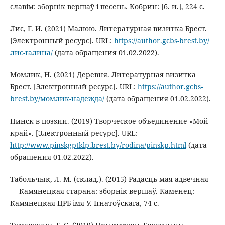
славім: зборнік вершаў і песень. Кобрин: [б. и.], 224 с.
Лис, Г. И. (2021) Малюю. Литературная визитка Брест.
[Электронный ресурс]. URL:
https://author.gcbs-brest.by/
лис-галина/
(дата обращения 01.02.2022).
Момлик, Н. (2021) Деревня. Литературная визитка
Брест. [Электронный ресурс]. URL:
https://author.gcbs-
brest.by/момлик-надежда/
(дата обращения 01.02.2022).
Пинск в поэзии. (2019) Творческое объединение «Мой
край». [Электронный ресурс]. URL:
http://www.pinskgptklp.brest.by/rodina/pinskp.html
(дата
обращения 01.02.2022).
Табольчык, Л. М. (склад.). (2015) Радасць мая адвечная
— Камянецкая старана: зборнік вершаў. Каменец:
Камянецкая ЦРБ імя У. Ігнатоўскага, 74 с.