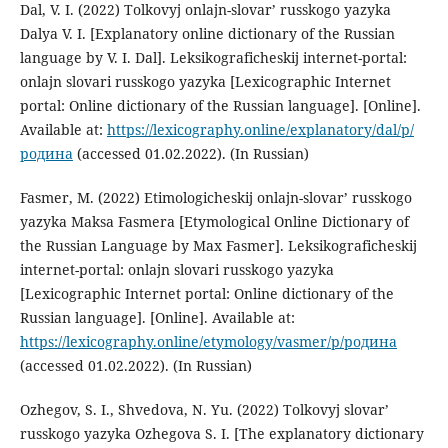
Dal, V. I. (2022) Tolkovyj onlajn-slovar’ russkogo yazyka
Dalya V. I. [Explanatory online dictionary of the Russian
language by V. I. Dal]. Leksikograficheskij internet-portal:
onlajn slovari russkogo yazyka [Lexicographic Internet
portal: Online dictionary of the Russian language]. [Online].
Available at:
https://lexicography.online/explanatory/dal/р/
родина
(accessed 01.02.2022). (In Russian)
Fasmer, M. (2022) Etimologicheskij onlajn-slovar’ russkogo
yazyka Maksa Fasmera [Etymological Online Dictionary of
the Russian Language by Max Fasmer]. Leksikograficheskij
internet-portal: onlajn slovari russkogo yazyka
[Lexicographic Internet portal: Online dictionary of the
Russian language]. [Online]. Available at:
https://lexicography.online/etymology/vasmer/р/родина
(accessed 01.02.2022). (In Russian)
Ozhegov, S. I., Shvedova, N. Yu. (2022) Tolkovyj slovar’
russkogo yazyka Ozhegova S. I. [The explanatory dictionary