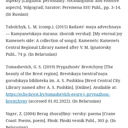
aspekty [Linguistic personality: Sociolinguistic and emotive
aspects]. Volgograd; Saratov: Peremena SSU Publ., pp. 3–14.
(In Russian)
Tabolchyk, L. M. (comp.). (2015) Radasts’ maya advechnaya
— Kamyanetskaya starana: zbornіk vershaў. [My eternal joy
Kamenets side: A collection of songs]. Kamenets: Kamenets
Central Regional Library named after V. M. Ignatovsky
Publ., 74 p. (In Belarusian)
Tomashevich, G. S. (2019) Prygazhosts’ Brestchyny [The
beauty of the Brest region]. Brestskaya tsentral’naya
gorodskaya biblioteka im. A. S. Pushkina [Brest Central City
Library named after A. S. Pushkin]. [Online]. Available at:
https://gcbs-brest.by/tomashevich-georg-j.-prygazhosc-
brestchyny
(accessed 01.02.2022). (In Belarusian)
Vager, Z. (2004) Berag zhuraўlіny: vershy: paema [Crane
Coast: Poems, poem]. Pіnsk: Pіnskі vesnіk Publ., 303 p. (In
Belarusian)