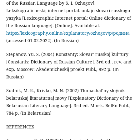
of the Russian Language by S. I. Ozhegov].
Leksikograficheskij internet-portal: onlajn slovari russkogo
yazyka [Lexicographic Internet portal: Online dictionary of
the Russian language]. [Online]. Available at:
https://lexicography.online/explanatory/ozhegov/р/родина
(accessed 01.02.2022). (In Russian)
Stepanov, Yu. S. (2004) Konstanty: Slovar’ russkoj kul’tury
[Constants: Dictionary of Russian Culture]. 3rd ed., rev. and
exp. Moscow: Akademicheskij proekt Publ., 992 p. (In
Russian)
Sudnik, M. R., Krivko, M. N. (2002) Tlumachal’ny sloўnik
belaruskaj litaraturnaj movy [Explanatory Dictionary of the
Belarusian Literary Language]. 3rd ed. Minsk: BelEn Publ.,
784 p. (In Belarusian)
REFERENCES