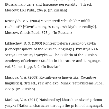
[Russian language and language personality]. 7th ed.
Moscow: LKI Publ., 264 p. (In Russian)
Krasnykh, V. V. (2003) “Svoj” sredi “chuzhikh”: mif ili
real’nost’? [“Own” among “strangers”: Myth or reality?].
Moscow: Gnosis Publ., 375 p. (In Russian)
Likhachev, D. S. (1993) Kontseptosfera russkogo yazyka
[Conceptosphere of the Russian language]. Izvestiya RAN.
Seriya Literatury i yazyka — The Bulletin of the Russian
Academy of Sciences: Studies in Literature and Language,
vol. 52, no. 1, pp. 3–9. (In Russian)
Maslova, V. A. (2008) Kognitivnaya lingvistika [Cognitive
linguistics]. 3rd ed., rev. and exp. Minsk: TetraSistems Publ.,
272 p. (In Russian)
Maslova, V. A. (2011) Natsional’nyj kharakter skvoz’ prizmu
yazyka [National character through the prism of language].