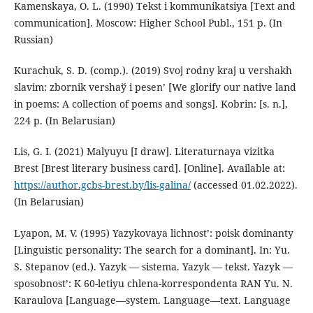
Kamenskaya, O. L. (1990) Tekst i kommunikatsiya [Text and
communication]. Moscow: Higher School Publ., 151 p. (In
Russian)
Kurachuk, S. D. (comp.). (2019) Svoj rodny kraj u vershakh
slavіm: zbornіk vershaў і pesen’ [We glorify our native land
in poems: A collection of poems and songs]. Kobrin: [s. n.],
224 p. (In Belarusian)
Lis, G. I. (2021) Malyuyu [I draw]. Literaturnaya vizitka
Brest [Brest literary business card]. [Online]. Available at:
https://author.gcbs-brest.by/lis-galina/
(accessed 01.02.2022).
(In Belarusian)
Lyapon, M. V. (1995) Yazykovaya lichnost’: poisk dominanty
[Linguistic personality: The search for a dominant]. In: Yu.
S. Stepanov (ed.). Yazyk — sistema. Yazyk — tekst. Yazyk —
sposobnost’: K 60-letiyu chlena-korrespondenta RAN Yu. N.
Karaulova [Language—system. Language—text. Language