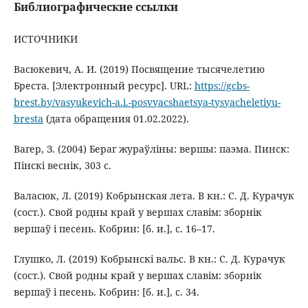
Библиографические ссылки
ИСТОЧНИКИ
Васюкевич, А. И. (2019) Посвящение тысячелетию
Бреста. [Электронный ресурс]. URL:
https://gcbs-
brest.by/vasyukevich-a.i.-posvyacshaetsya-tysyacheletiyu-
bresta
(дата обращения 01.02.2022).
Вагер, З. (2004) Бераг жураўліны: вершы: паэма. Пинск:
Пінскі веснік, 303 с.
Валасюк, Л. (2019) Кобрынская лета. В кн.: С. Д. Курачук
(сост.). Свой родны край у вершах славім: зборнік
вершаў і песень. Кобрин: [б. и.], с. 16–17.
Глушко, Л. (2019) Кобрынскi вальс. В кн.: С. Д. Курачук
(сост.). Свой родны край у вершах славім: зборнік
вершаў і песень. Кобрин: [б. и.], с. 34.