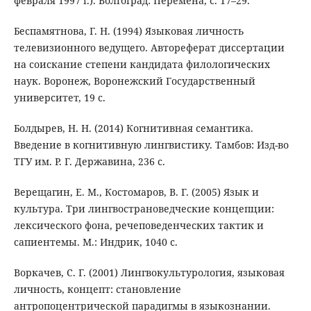
февраля 1997 г.). Волгоград: Перемена, с. 17–29.
Беспамятнова, Г. Н. (1994) Языковая личность
телевизионного ведущего. Автореферат диссертации
на соискание степени кандидата филологических
наук. Воронеж, Воронежский Государственный
университет, 19 с.
Болдырев, Н. Н. (2014) Когнитивная семантика.
Введение в когнитивную лингвистику. Тамбов: Изд-во
ТГУ им. Р. Г. Державина, 236 с.
Верещагин, Е. М., Костомаров, В. Г. (2005) Язык и
культура. Три лингвострановедческие концепции:
лексического фона, речеповеденческих тактик и
сапиентемы. М.: Индрик, 1040 с.
Воркачев, С. Г. (2001) Лингвокультурология, языковая
личность, концепт: становление
антропоцентрической парадигмы в языкознании.