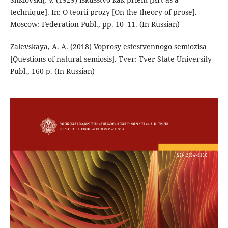
technique]. In: O teorii prozy [On the theory of prose].
Moscow: Federation Publ., pp. 10–11. (In Russian)
Zalevskaya, A. A. (2018) Voprosy estestvennogo semiozisa
[Questions of natural semiosis]. Tver: Tver State University
Publ., 160 p. (In Russian)