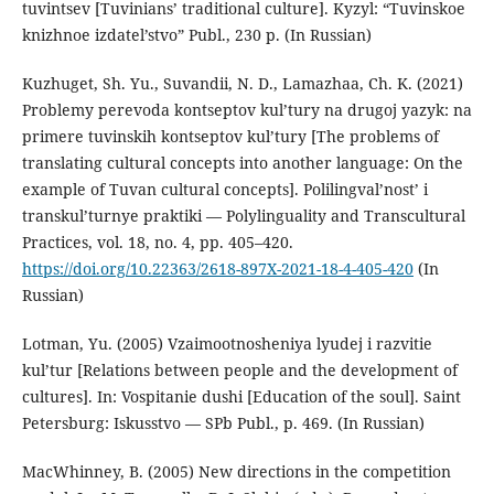
tuvintsev [Tuvinians’ traditional culture]. Kyzyl: “Tuvinskoe
knizhnoe izdatel’stvo” Publ., 230 p. (In Russian)
Kuzhuget, Sh. Yu., Suvandii, N. D., Lamazhaa, Ch. K. (2021)
Problemy perevoda kontseptov kul’tury na drugoj yazyk: na
primere tuvinskih kontseptov kul’tury [The problems of
translating cultural concepts into another language: On the
example of Tuvan cultural concepts]. Polilingval’nost’ i
transkul’turnye praktiki — Polylinguality and Transcultural
Practices, vol. 18, no. 4, pp. 405–420.
https://doi.org/10.22363/2618-897X-2021-18-4-405-420
(In
Russian)
Lotman, Yu. (2005) Vzaimootnosheniya lyudej i razvitie
kul’tur [Relations between people and the development of
cultures]. In: Vospitanie dushi [Education of the soul]. Saint
Petersburg: Iskusstvo — SPb Publ., p. 469. (In Russian)
MacWhinney, B. (2005) New directions in the competition