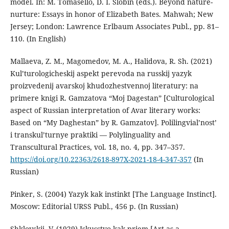
model. In: M. Tomasello, D. I. Slobin (eds.). Beyond nature-
nurture: Essays in honor of Elizabeth Bates. Mahwah; New
Jersey; London: Lawrence Erlbaum Associates Publ., pp. 81–
110. (In English)
Mallaeva, Z. M., Magomedov, M. A., Halidova, R. Sh. (2021)
Kul’turologicheskij aspekt perevoda na russkij yazyk
proizvedenij avarskoj khudozhestvennoj literatury: na
primere knigi R. Gamzatova “Moj Dagestan” [Culturological
aspect of Russian interpretation of Avar literary works:
Based on “My Daghestan” by R. Gamzatov]. Polilingvial’nost’
i transkul’turnye praktiki — Polylinguality and
Transcultural Practices, vol. 18, no. 4, pp. 347–357.
https://doi.org/10.22363/2618-897X-2021-18-4-347-357
(In
Russian)
Pinker, S. (2004) Yazyk kak instinkt [The Language Instinct].
Moscow: Editorial URSS Publ., 456 p. (In Russian)
Shklovskij, V. (1929) Iskusstvo kak priem [Art as a