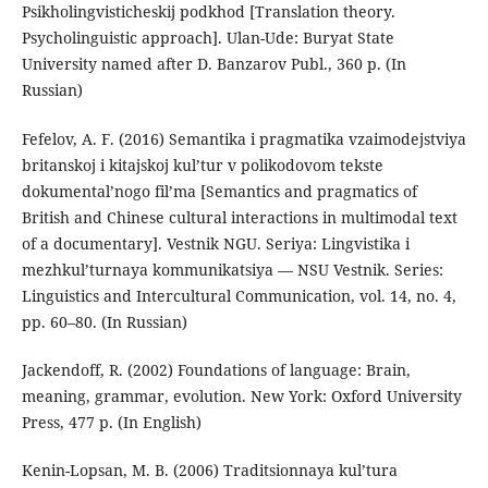
Psikholingvisticheskij podkhod [Translation theory.
Psycholinguistic approach]. Ulan-Ude: Buryat State
University named after D. Banzarov Publ., 360 p. (In
Russian)
Fefelov, A. F. (2016) Semantika i pragmatika vzaimodejstviya
britanskoj i kitajskoj kul’tur v polikodovom tekste
dokumental’nogo fil’ma [Semantics and pragmatics of
British and Chinese cultural interactions in multimodal text
of a documentary]. Vestnik NGU. Seriya: Lingvistika i
mezhkul’turnaya kommunikatsiya — NSU Vestnik. Series:
Linguistics and Intercultural Communication, vol. 14, no. 4,
pp. 60–80. (In Russian)
Jackendoff, R. (2002) Foundations of language: Brain,
meaning, grammar, evolution. New York: Oxford University
Press, 477 p. (In English)
Kenin-Lopsan, M. B. (2006) Traditsionnaya kul’tura