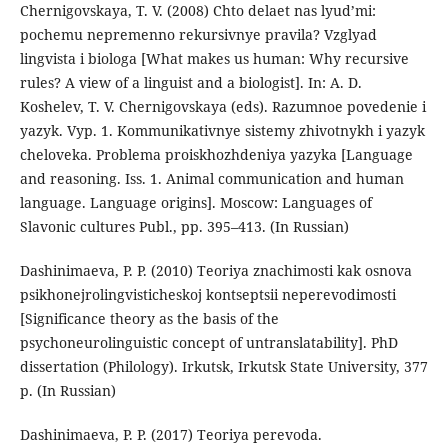
Chernigovskaya, T. V. (2008) Chto delaet nas lyud’mi:
pochemu nepremenno rekursivnye pravila? Vzglyad
lingvista i biologa [What makes us human: Why recursive
rules? A view of a linguist and a biologist]. In: A. D.
Koshelev, T. V. Chernigovskaya (eds). Razumnoe povedenie i
yazyk. Vyp. 1. Kommunikativnye sistemy zhivotnykh i yazyk
cheloveka. Problema proiskhozhdeniya yazyka [Language
and reasoning. Iss. 1. Animal communication and human
language. Language origins]. Moscow: Languages of
Slavonic cultures Publ., pp. 395–413. (In Russian)
Dashinimaeva, P. P. (2010) Teoriya znachimosti kak osnova
psikhonejrolingvisticheskoj kontseptsii neperevodimosti
[Significance theory as the basis of the
psychoneurolinguistic concept of untranslatability]. PhD
dissertation (Philology). Irkutsk, Irkutsk State University, 377
p. (In Russian)
Dashinimaeva, P. P. (2017) Teoriya perevoda.