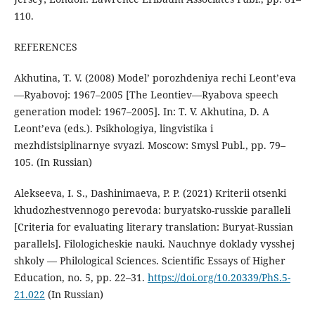
110.
REFERENCES
Akhutina, T. V. (2008) Model’ porozhdeniya rechi Leont’eva
—Ryabovoj: 1967–2005 [The Leontiev—Ryabova speech
generation model: 1967–2005]. In: T. V. Akhutina, D. A
Leont’eva (eds.). Psikhologiya, lingvistika i
mezhdistsiplinarnye svyazi. Moscow: Smysl Publ., pp. 79–
105. (In Russian)
Alekseeva, I. S., Dashinimaeva, P. P. (2021) Kriterii otsenki
khudozhestvennogo perevoda: buryatsko-russkie paralleli
[Criteria for evaluating literary translation: Buryat-Russian
parallels]. Filologicheskie nauki. Nauchnye doklady vysshej
shkoly — Philological Sciences. Scientific Essays of Higher
Education, no. 5, pp. 22–31.
https://doi.org/10.20339/PhS.5-
21.022
(In Russian)