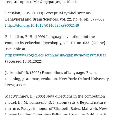
теории прозы. М.: Федерация, с. 10–11.
Barsalou, L. W. (1999) Perceptual symbol systems.
Behavioral and Brain Sciences, vol. 22, no. 4, pp. 577–609.
https://doi.org/10.1017/s0140525x99002149
Bichakjian, B. H. (1999) Language evolution and the
complexity criterion. Psycoloquy, vol. 10, no. 033. [Online].
Available at:
https://www.cogsci.ecs.soton.ac.uk/cgi/psyc/newpsy?10.033
(accessed 15.01.2022).
Jackendoff, R. (2002) Foundations of language: Brain,
meaning, grammar, evolution. New York: Oxford University
Press, 477 p.
MacWhinney, B. (2005) New directions in the competition
model. In: M. Tomasello, D. I. Slobin (eds.). Beyond nature-
nurture: Essays in honor of Elizabeth Bates. Mahwah; New
Jersey; London: Lawrence Erlbaum Associates Publ., pp. 81–