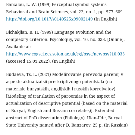
Barsalou, L. W. (1999) Perceptual symbol systems.
Behavioral and Brain Sciences, vol. 22, no. 4, pp. 577–609.
https://doi.org/10.1017/s0140525x99002149
(In English)
Bichakjian, B. H. (1999) Language evolution and the
complexity criterion. Psycoloquy, vol. 10, no. 033. [Online].
Available at:
https://www.cogsci.ecs.soton.ac.uk/cgi/psyc/newpsy?10.033
(accessed 15.01.2022). (In English)
Budaeva, Ts. L. (2021) Modelirovanie perevoda paremij v
aspekte aktualizatsii preskriptivnogo potentsiala (na
materiale buryatskih, anglijskih i russkih korrelyatov)
[Modeling of translation of paroemias in the aspect of
actualization of descriptive potential (based on the material
of Buryat, English and Russian correlates)]. Extended
abstract of PhD dissertation (Philology). Ulan-Ude, Buryat
State University named after D. Banzarov, 25 p. (In Russian)