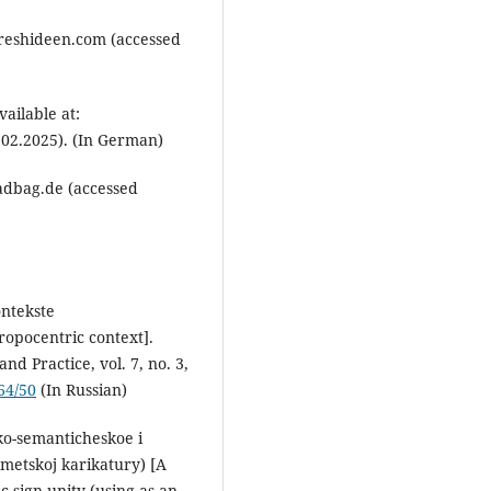
freshideen.com (accessed
ailable at:
02.2025). (In German)
radbag.de (accessed
ontekste
ropocentric context].
nd Practice, vol. 7, no. 3,
64/50
(In Russian)
iko-semanticheskoe i
metskoj karikatury) [A
c sign unity (using as an