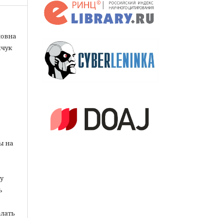
ловна
пчук
ы на
у
ь
елать