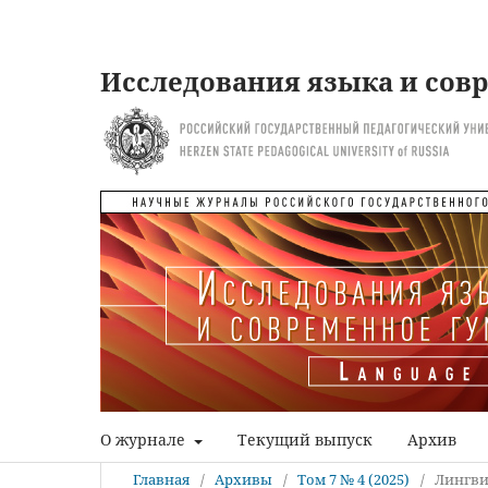
Исследования языка и сов
О журнале
Текущий выпуск
Архив
Главная
/
Архивы
/
Том 7 № 4 (2025)
/
Лингви