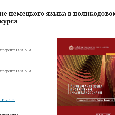
ие немецкого языка в поликодово
курса
верситет им. А. И.
верситет им. А. И.
4-197-204