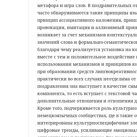
метафора и игра слов. В поздравительных 
часто обнаруживаются такие принципы язы
принцип ассоциативного наложения, прин
провокации, имитация и аллюзивный прин
возникает за счет механизмов контекстуа
значений слова и формально-семантическог
благодаря чему реализуется установка на к
вместе с тем и положительное воздействие 
использовании механизмов и принципов яз
при образовании средств лингвокреативнос
практически во всех случаях неотделима от
поздравления она выступает в качестве см
компонента, то есть вступает с текстовой ч
дополнительные отношения и отношения д
Кроме того, подчеркивается роль культурно
немецкоязычных сообществах, где в такие 
интегрированы культурноспецифичные эл
цифровые тренды, усиливающие эмоционал