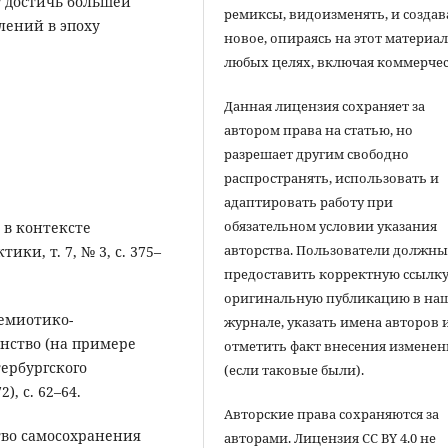
т достичь большей
ремиксы, видоизменять, и создав
лений в эпоху
новое, опираясь на этот материал
любых целях, включая коммерчес
Данная лицензия сохраняет за
автором права на статью, но
разрешает другим свободно
распространять, использовать и
адаптировать работу при
обязательном условии указания
ь в контексте
авторства. Пользователи должн
ки, т. 7, № 3, с. 375–
предоставить корректную ссылку
оригинальную публикацию в на
семиотико-
журнале, указать имена авторов 
инство (на примере
отметить факт внесения измене
ербургского
(если таковые были).
, с. 62–64.
Авторские права сохраняются за
ство самосохранения
авторами. Лицензия CC BY 4.0 не