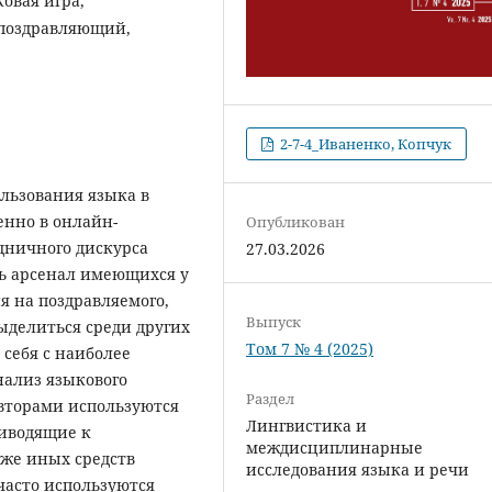
овая игра,
 поздравляющий,
2-7-4_Иваненко, Копчук
льзования языка в
енно в онлайн-
Опубликован
дничного дискурса
27.03.2026
сь арсенал имеющихся у
я на поздравляемого,
Выпуск
ыделиться среди других
Том 7 № 4 (2025)
себя с наиболее
нализ языкового
Раздел
вторами используются
Лингвистика и
иводящие к
междисциплинарные
кже иных средств
исследования языка и речи
часто используются