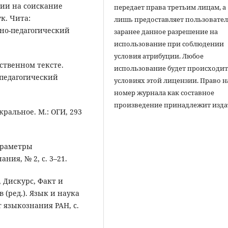
ции на соискание
передает права третьим лицам, а
к. Чита:
лишь предоставляет пользовате
но-педагогический
заранее данное разрешение на
использование при соблюдении
условия атрибуции. Любое
ественном тексте.
использование будет происходит
педагогический
условиях этой лицензии. Право н
номер журнала как составное
произведение принадлежит изда
кральное. М.: ОГИ, 293
параметры
ния, № 2, с. 3–21.
 Дискурс, Факт и
 (ред.). Язык и наука
т языкознания РАН, с.