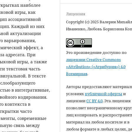
открытках наиболее
ковой игры, как
Лицензия
цип ассоциативной
Copyright (c) 2025 Валерия Михай
цип. Каждый из них
Иваненко, Любовь Борисовна Ко
льной актуализации
о варьирования,
омический эффект, а
Это произведение доступно по
на адресата. При
лицензии Creative Commons
ыковой игры, а также
«Attribution» («Атрибуция») 4.0
ти текстовая часть
Всемирная
.
 визуальной. В тексте
ыслообразующего
Авторы предоставляют материал
астью в интегративные,
условиях
публичной оферты
и
войного кодирования.
лицензии
CC BY 4.0
. Эта лицензия
го контекста в
позволяет неограниченному круг
открытки часто
лиц копировать и распространят
ементы, современные
материал на любом носителе и в
ьную связь между
любом формате в любых целях, д