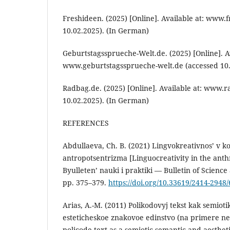
Freshideen. (2025) [Online]. Available at: www.
10.02.2025). (In German)
Geburtstagssprueche-Welt.de. (2025) [Online]. Av
www.geburtstagssprueche-welt.de (accessed 10.
Radbag.de. (2025) [Online]. Available at: www.
10.02.2025). (In German)
REFERENCES
Abdullaeva, Ch. B. (2021) Lingvokreativnos’ v k
antropotsentrizma [Linguocreativity in the anth
Byulleten’ nauki i praktiki — Bulletin of Science a
pp. 375–379.
https://doi.org/10.33619/2414-2948/
Arias, A.-M. (2011) Polikodovyj tekst kak semiot
esteticheskoe znakovoe edinstvo (na primere ne
policode text as a semiotic-semantic and aestheti