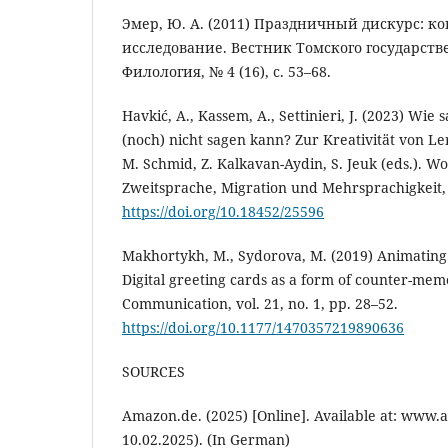
Эмер, Ю. А. (2011) Праздничный дискурс: к
исследование. Вестник Томского государств
Филология, № 4 (16), с. 53–68.
Havkić, A., Kassem, A., Settinieri, J. (2023) Wie
(noch) nicht sagen kann? Zur Kreativität von Ler
M. Schmid, Z. Kalkavan-Aydin, S. Jeuk (eds.). W
Zweitsprache, Migration und Mehrsprachigkeit, v
https://doi.org/10.18452/25596
Makhortykh, M., Sydorova, M. (2019) Animating 
Digital greeting cards as a form of counter-mem
Communication, vol. 21, no. 1, pp. 28–52.
https://doi.org/10.1177/1470357219890636
SOURCES
Amazon.de. (2025) [Online]. Available at: www.
10.02.2025). (In German)