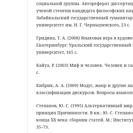
социальной группы. Автореферат диссерта
ученой степени кандидата философских нау
Забайкальский государственный гуманитар
университет им. Н. Г. Чернышевского, 23 с.
Гридина, Т. А. (2008) Языковая игра в худож
Екатеринбург: Уральский государственный 
университет, 165 с.
Кайуа, Р. (2003) Миф и человек. Человек и са
с.
Кибрик, А. А. (2009) Модус, жанр и другие 
классификации дискурсов. Вопросы языкозна
Степанов, Ю. С. (1995) Альтернативный мир,
принцип Причинности. В кн.: Ю. С. Степанов
конца XX века: сборник статей. М.: Институ
35–73.