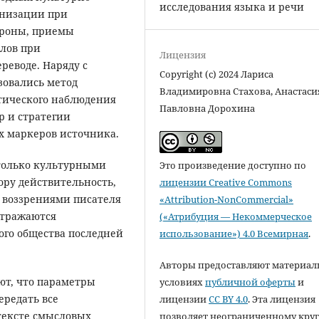
исследования языка и речи
анизации при
ороны, приемы
лов при
Лицензия
реводе. Наряду с
Copyright (c) 2024 Лариса
зовались метод
Владимировна Стахова, Анастаси
тического наблюдения
Павловна Дорохина
р и стратегии
 маркеров источника.
 только культурными
Это произведение доступно по
ру действительность,
лицензии Creative Commons
 воззрениями писателя
«Attribution-NonCommercial»
отражаются
(«Атрибуция — Некоммерческое
го общества последней
использование») 4.0 Всемирная
.
Авторы предоставляют материал
ют, что параметры
условиях
публичной оферты
и
ередать все
лицензии
CC BY 4.0
. Эта лицензия
тексте смысловых
позволяет неограниченному круг