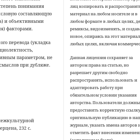
(степень понимания
лиц копировать и распространят
ысловую составляющую
материал на любом носителе и в
ка) и объективными
любом формате в любых целях, д
я) факторами.
ремиксы, видоизменять, и создав
новое, опираясь на этот материал
ого перевода (укладка
любых целях, включая коммерчес
оциолектность,
ктивным параметром, не
Данная лицензия сохраняет за
смыслов при дубляже.
автором права на статью, но
разрешает другим свободно
распространять, использовать и
адаптировать работу при
обязательном условии указания
авторства. Пользователи должн
предоставить корректную ссылку
оригинальную публикацию в на
 межкультурной
журнале, указать имена авторов 
ерцена, 232 с.
отметить факт внесения измене
(если таковые были).