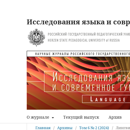
Исследования языка и сов
О журнале
Текущий выпуск
Архив
Главная
/
Архивы
/
Том 6 № 2 (2024)
/
Лингви