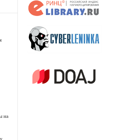
я
ы на
у