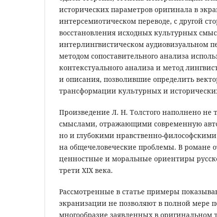
исторических параметров оригинала в экр
интерсемиотическом переводе, с другой ст
восстановления исходных культурных смыс
интерлингвистическом аудиовизуальном пе
методом сопоставительного анализа исполь
контекстуального анализа и метод лингвис
и описания, позволившие определить векто
трансформации культурных и исторических
Произведение Л. Н. Толстого наполнено не
смыслами, отражающими современную авто
но и глубокими нравственно-философскими
на общечеловеческие проблемы. В романе 
ценностные и моральные ориентиры русско
трети XIX века.
Рассмотренные в статье примеры показыва
экранизации не позволяют в полной мере п
многообразие заявленных в оригинальном 