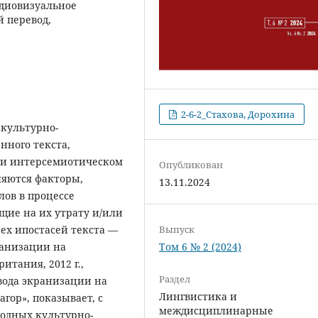
удиовизуальное
 перевод,
2-6-2_Стахова, Дорохина
 культурно-
нного текста,
ри интерсемиотическом
Опубликован
ляются факторы,
13.11.2024
ов в процессе
щие на их утрату и/или
ех ипостасей текста —
Выпуск
ранизации на
Том 6 № 2 (2024)
итания, 2012 г.,
Раздел
вода экранизации на
Лингвистика и
гор», показывает, с
междисциплинарные
ходных культурно-