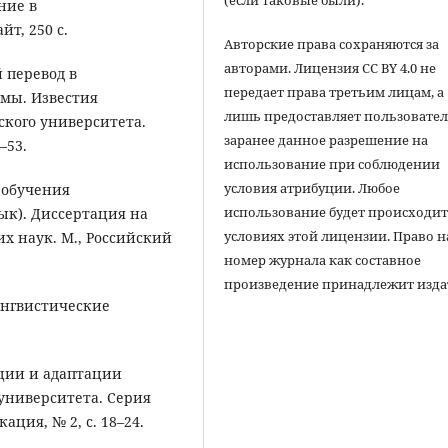
ение в
т, 250 с.
Авторские права сохраняются за
авторами. Лицензия CC BY 4.0 не
 перевод в
передает права третьим лицам, а
емы. Известия
лишь предоставляет пользовате
ского университета.
заранее данное разрешение на
–53.
использование при соблюдении
условия атрибуции. Любое
ь обучения
использование будет происходит
ык). Диссертация на
условиях этой лицензии. Право н
х наук. М., Российский
номер журнала как составное
произведение принадлежит изда
лингвистические
яции и адаптации
университета. Серия
ция, № 2, с. 18–24.