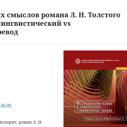
 смыслов романа Л. Н. Толстого
лингвистический vs
ревод
2-85-91
олорит, роман Л. Н.