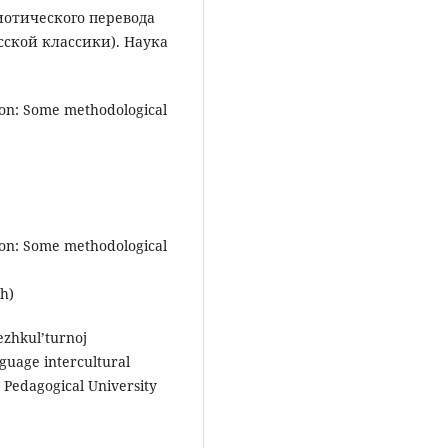
иотического перевода
ской классики). Наука
ation: Some methodological
ation: Some methodological
sh)
ezhkul’turnoj
guage intercultural
 Pedagogical University