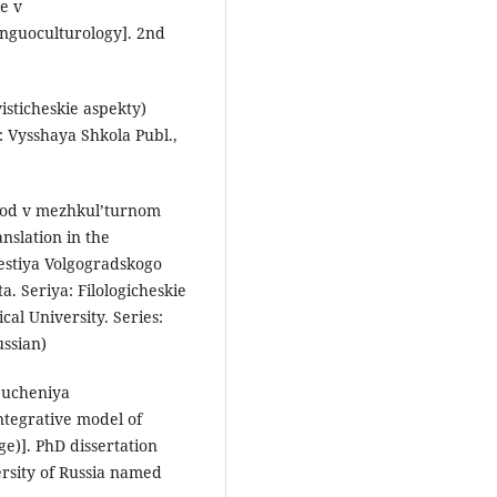
ie v
linguoculturology]. 2nd
isticheskie aspekty)
w: Vysshaya Shkola Publ.,
evod v mezhkul’turnom
nslation in the
vestiya Volgogradskogo
. Seriya: Filologicheskie
cal University. Series:
ussian)
obucheniya
ntegrative model of
ge)]. PhD dissertation
ersity of Russia named