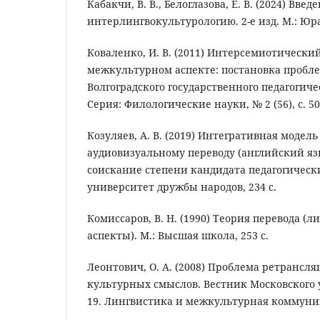
Кабакчи, В. В., Белоглазова, Е. В. (2024) Введ
интерлингвокультурологию. 2-е изд. М.: Юрай
Коваленко, И. В. (2011) Интерсемиотический
межкультурном аспекте: постановка пробл
Волгоградского государственного педагогиче
Серия: Филологические науки, № 2 (56), с. 50
Козуляев, А. В. (2019) Интегративная модел
аудиовизуальному переводу (английский яз
соискание степени кандидата педагогически
университет дружбы народов, 234 c.
Комиссаров, В. Н. (1990) Теория перевода (
аспекты). М.: Высшая школа, 253 с.
Леонтович, О. А. (2008) Проблема ретрансл
культурных смыслов. Вестник Московского 
19. Лингвистика и межкультурная коммуника