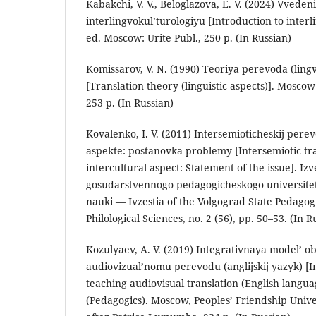
Kabakchi, V. V., Beloglazova, E. V. (2024) Vveden
interlingvokul’turologiyu [Introduction to inter
ed. Moscow: Urite Publ., 250 p. (In Russian)
Komissarov, V. N. (1990) Teoriya perevoda (lingv
[Translation theory (linguistic aspects)]. Mosco
253 p. (In Russian)
Kovalenko, I. V. (2011) Intersemioticheskij per
aspekte: postanovka problemy [Intersemiotic tra
intercultural aspect: Statement of the issue]. Iz
gosudarstvennogo pedagogicheskogo universiteta
nauki — Ivzestia of the Volgograd State Pedagogi
Philological Sciences, no. 2 (56), pp. 50–53. (In R
Kozulyaev, A. V. (2019) Integrativnaya model’ 
audiovizual’nomu perevodu (anglijskij yazyk) [I
teaching audiovisual translation (English langua
(Pedagogics). Moscow, Peoples’ Friendship Univ