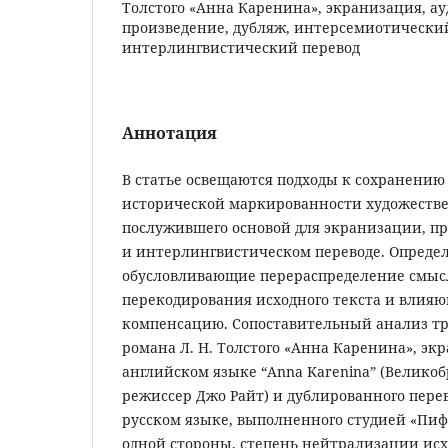
Толстого «Анна Каренина», экранизация, а
произведение, дубляж, интерсемиотический
интерлингвистический перевод
Аннотация
В статье освещаются подходы к сохранению
исторической маркированности художестве
послужившего основой для экранизации, п
и интерлингвистическом переводе. Опреде
обусловливающие перераспределение смысл
перекодирования исходного текста и влияю
компенсацию. Сопоставительный анализ тр
романа Л. Н. Толстого «Анна Каренина», эк
английском языке “Anna Karenina” (Великобр
режиссер Джо Райт) и дублированного пере
русском языке, выполненного студией «Пифа
одной стороны, степень нейтрализации ис