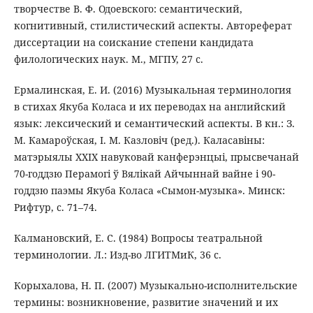
творчестве В. Ф. Одоевского: семантический,
когнитивный, стилистический аспекты. Автореферат
диссертации на соискание степени кандидата
филологических наук. М., МГПУ, 27 с.
Ермалинская, Е. И. (2016) Музыкальная терминология
в стихах Якуба Коласа и их переводах на английский
язык: лексический и семантический аспекты. В кн.: З.
М. Камароўская, І. М. Казловіч (ред.). Каласавiны:
матэрыялы XXIX навуковай канферэнцыi, прысвечанай
70-годдзю Перамогi ў Вялiкай Айчыннай вайне i 90-
годдзю паэмы Якуба Коласа «Сымон-музыка». Минск:
Рифтур, с. 71–74.
Калмановский, Е. С. (1984) Вопросы театральной
терминологии. Л.: Изд-во ЛГИТМиК, 36 с.
Корыхалова, Н. П. (2007) Музыкально-исполнительские
термины: возникновение, развитие значений и их