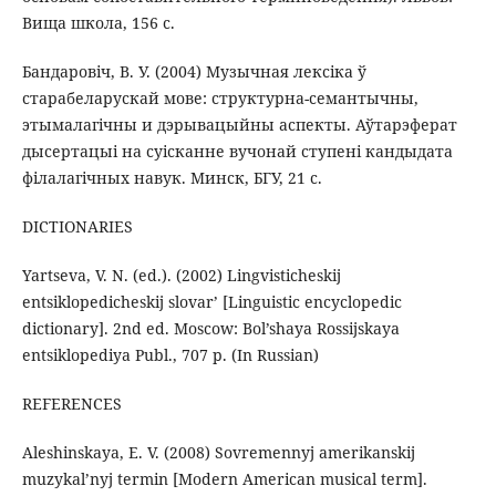
Вища школа, 156 с.
Бандаровiч, В. У. (2004) Музычная лексiка ў
старабеларускай мове: структурна-семантычны,
этымалагiчны и дэрывацыйны аспекты. Аўтарэферат
дысертацыі на суісканне вучонай ступені кандыдата
філалагічных навук. Минск, БГУ, 21 с.
DICTIONARIES
Yartseva, V. N. (ed.). (2002) Lingvisticheskij
entsiklopedicheskij slovar’ [Linguistic encyclopedic
dictionary]. 2nd ed. Moscow: Bol’shaya Rossijskaya
entsiklopediya Publ., 707 p. (In Russian)
REFERENCES
Aleshinskaya, E. V. (2008) Sovremennyj amerikanskij
muzykal’nyj termin [Modern American musical term].