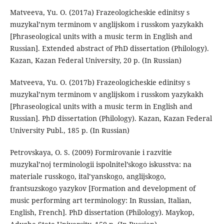
Matveeva, Yu. O. (2017a) Frazeologicheskie edinitsy s
muzykal’nym terminom v anglijskom i russkom yazykakh
[Phraseological units with a music term in English and
Russian]. Extended abstract of PhD dissertation (Philology).
Kazan, Kazan Federal University, 20 p. (In Russian)
Matveeva, Yu. O. (2017b) Frazeologicheskie edinitsy s
muzykal’nym terminom v anglijskom i russkom yazykakh
[Phraseological units with a music term in English and
Russian]. PhD dissertation (Philology). Kazan, Kazan Federal
University Publ., 185 p. (In Russian)
Petrovskaya, O. S. (2009) Formirovanie i razvitie
muzykal’noj terminologii ispolnitel’skogo iskusstva: na
materiale russkogo, ital’yanskogo, anglijskogo,
frantsuzskogo yazykov [Formation and development of
music performing art terminology: In Russian, Italian,
English, French]. PhD dissertation (Philology). Maykop,