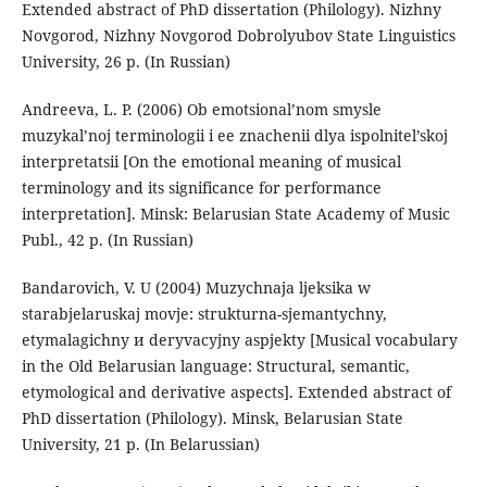
Extended abstract of PhD dissertation (Philology). Nizhny
Novgorod, Nizhny Novgorod Dobrolyubov State Linguistics
University, 26 p. (In Russian)
Andreeva, L. P. (2006) Ob emotsional’nom smysle
muzykal’noj terminologii i ee znachenii dlya ispolnitel’skoj
interpretatsii [On the emotional meaning of musical
terminology and its significance for performance
interpretation]. Minsk: Belarusian State Academy of Music
Publ., 42 p. (In Russian)
Bandarovich, V. U (2004) Muzychnaja ljeksika w
starabjelaruskaj movje: strukturna-sjemantychny,
etymalagichny и deryvacyjny aspjekty [Musical vocabulary
in the Old Belarusian language: Structural, semantic,
etymological and derivative aspects]. Extended abstract of
PhD dissertation (Philology). Minsk, Belarusian State
University, 21 p. (In Belarussian)