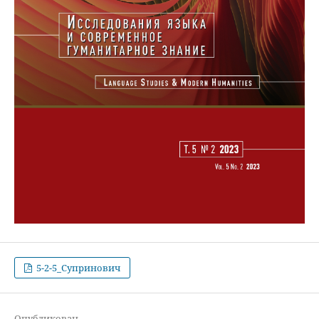
5-2-5_Супринович
Опубликован