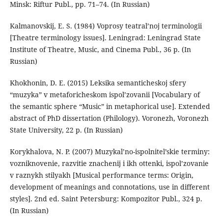
Minsk: Riftur Publ., pp. 71–74. (In Russian)
Kalmanovskij, E. S. (1984) Voprosy teatral’noj terminologii
[Theatre terminology issues]. Leningrad: Leningrad State
Institute of Theatre, Music, and Cinema Publ., 36 p. (In
Russian)
Khokhonin, D. E. (2015) Leksika semanticheskoj sfery
“muzyka” v metaforicheskom ispol’zovanii [Vocabulary of
the semantic sphere “Music” in metaphorical use]. Extended
abstract of PhD dissertation (Philology). Voronezh, Voronezh
State University, 22 p. (In Russian)
Korykhalova, N. P. (2007) Muzykal’no-ispolnitel’skie terminy:
vozniknovenie, razvitie znachenij i ikh ottenki, ispol’zovanie
v raznykh stilyakh [Musical performance terms: Origin,
development of meanings and connotations, use in different
styles]. 2nd ed. Saint Petersburg: Kompozitor Publ., 324 p.
(In Russian)