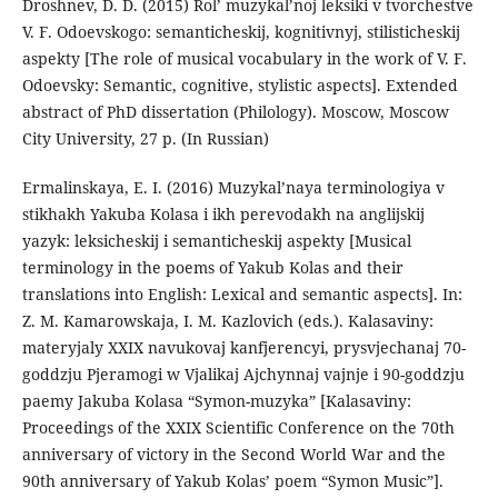
Droshnev, D. D. (2015) Rol’ muzykal’noj leksiki v tvorchestve
V. F. Odoevskogo: semanticheskij, kognitivnyj, stilisticheskij
aspekty [The role of musical vocabulary in the work of V. F.
Odoevsky: Semantic, cognitive, stylistic aspects]. Extended
abstract of PhD dissertation (Philology). Moscow, Moscow
City University, 27 p. (In Russian)
Ermalinskaya, E. I. (2016) Muzykal’naya terminologiya v
stikhakh Yakuba Kolasa i ikh perevodakh na anglijskij
yazyk: leksicheskij i semanticheskij aspekty [Musical
terminology in the poems of Yakub Kolas and their
translations into English: Lexical and semantic aspects]. In:
Z. M. Kamarowskaja, I. M. Kazlovich (eds.). Kalasaviny:
materyjaly XXIX navukovaj kanfjerencyi, prysvjechanaj 70-
goddzju Pjeramogi w Vjalikaj Ajchynnaj vajnje i 90-goddzju
paemy Jakuba Kolasa “Symon-muzyka” [Kalasaviny:
Proceedings of the XXIX Scientific Conference on the 70th
anniversary of victory in the Second World War and the
90th anniversary of Yakub Kolas’ poem “Symon Music”].