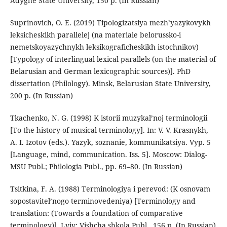
Adyghe State University, 150 p. (In Russian)
Suprinovich, O. E. (2019) Tipologizatsiya mezh’yazykovykh
leksicheskikh parallelej (na materiale belorussko-i
nemetskoyazychnykh leksikograficheskikh istochnikov)
[Typology of interlingual lexical parallels (on the material of
Belarusian and German lexicographic sources)]. PhD
dissertation (Philology). Minsk, Belarusian State University,
200 p. (In Russian)
Tkachenko, N. G. (1998) K istorii muzykal’noj terminologii
[To the history of musical terminology]. In: V. V. Krasnykh,
A. I. Izotov (eds.). Yazyk, soznanie, kommunikatsiya. Vyp. 5
[Language, mind, communication. Iss. 5]. Moscow: Dialog-
MSU Publ.; Philologia Publ., pp. 69–80. (In Russian)
Tsitkina, F. A. (1988) Terminologiya i perevod: (K osnovam
sopostavitel’nogo terminovedeniya) [Terminology and
translation: (Towards a foundation of comparative
terminology)]. Lviv: Vishcha shkola Publ., 156 p. (In Russian)