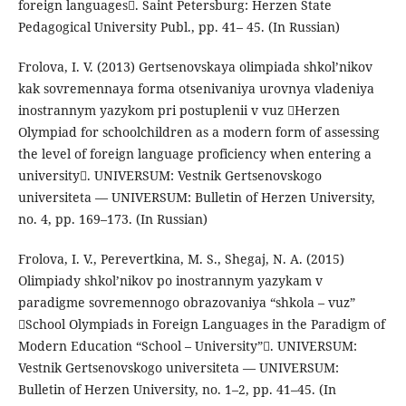
foreign languages. Saint Petersburg: Herzen State
Pedagogical University Publ., pp. 41– 45. (In Russian)
Frolova, I. V. (2013) Gertsenovskaya olimpiada shkol’nikov
kak sovremennaya forma otsenivaniya urovnya vladeniya
inostrannym yazykom pri postuplenii v vuz Herzen
Olympiad for schoolchildren as a modern form of assessing
the level of foreign language proficiency when entering a
university. UNIVERSUM: Vestnik Gertsenovskogo
universiteta — UNIVERSUM: Bulletin of Herzen University,
no. 4, pp. 169–173. (In Russian)
Frolova, I. V., Perevertkina, M. S., Shegaj, N. A. (2015)
Olimpiady shkol’nikov po inostrannym yazykam v
paradigme sovremennogo obrazovaniya “shkola – vuz”
School Olympiads in Foreign Languages in the Paradigm of
Modern Education “School – University”. UNIVERSUM:
Vestnik Gertsenovskogo universiteta — UNIVERSUM:
Bulletin of Herzen University, no. 1–2, pp. 41–45. (In