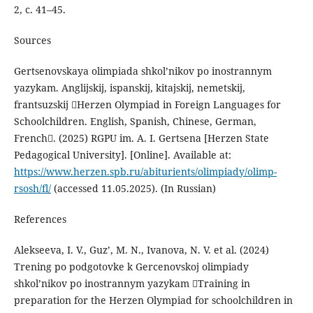
2, с. 41–45.
Sources
Gertsenovskaya olimpiada shkol’nikov po inostrannym
yazykam. Anglijskij, ispanskij, kitajskij, nemetskij,
frantsuzskij Herzen Olympiad in Foreign Languages for
Schoolchildren. English, Spanish, Chinese, German,
French. (2025) RGPU im. A. I. Gertsena [Herzen State
Pedagogical University]. [Online]. Available at:
https://www.herzen.spb.ru/abiturients/olimpiady/olimp-
rsosh/fl/
(accessed 11.05.2025). (In Russian)
References
Alekseeva, I. V., Guz’, M. N., Ivanova, N. V. et al. (2024)
Trening po podgotovke k Gercenovskoj olimpiady
shkol’nikov po inostrannym yazykam Training in
preparation for the Herzen Olympiad for schoolchildren in