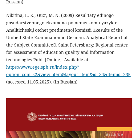
Russian)
Nikitina, L. K., Guz’, M. N. (2009) Rezul’taty edinogo
gosudarstvennogo ekzamena po nemeckomu yazyku:
Analiticheskij otchet predmetnoj komissii Results of the
Unified State Examination in German: Analytical Report of
the Subject Committee. Saint Petersburg: Regional center
for assessment of education quality and information
technologies Publ. [Online]. Available at:
https://www.ege.spb.ru/index.php?
option=com_k2&view=item&layout=item&id=34&Itemid=235
(accessed 11.05.2025). (In Russian)