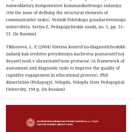
nomenklatury komponentov kommunikativnogo zadaniya
On the issue of defining the structural elements of
communicative tasks. Vestnik Polotskogo gosudarstvennogo
universiteta. Seriya E. Pedagogicheskie nauki, no. 5, pp. 51–
55. (In Russian)
Tikhonova, L. P. (2004) Sistema kontrol’no-diagnosticheskikh
zadanij kak sredstvo povysheniya kachestva poznavatel’noj
deyatel’nosti v obrazovatel’nom protsesse A framework of
assessment and diagnostic tasks to improve the quality of
cognitive engagement in educational process. PhD
dissertation (Pedagogy). Vologda, Vologda State Pedagogical
University, 194 p. (In Russian)