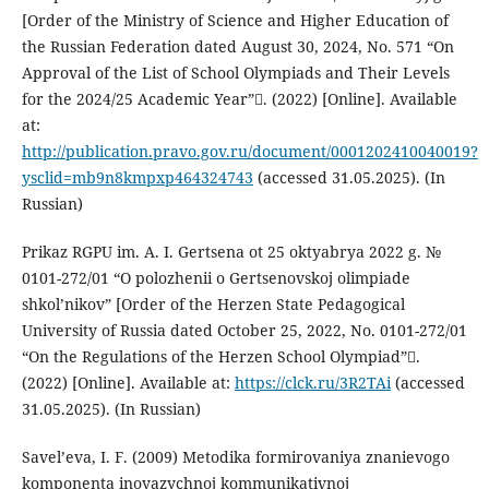
[Order of the Ministry of Science and Higher Education of
the Russian Federation dated August 30, 2024, No. 571 “On
Approval of the List of School Olympiads and Their Levels
for the 2024/25 Academic Year”. (2022) [Online]. Available
at:
http://publication.pravo.gov.ru/document/0001202410040019?
ysclid=mb9n8kmpxp464324743
(accessed 31.05.2025). (In
Russian)
Prikaz RGPU im. A. I. Gertsena ot 25 oktyabrya 2022 g. №
0101-272/01 “O polozhenii o Gertsenovskoj olimpiade
shkol’nikov” [Order of the Herzen State Pedagogical
University of Russia dated October 25, 2022, No. 0101-272/01
“On the Regulations of the Herzen School Olympiad”.
(2022) [Online]. Available at:
https://clck.ru/3R2TAi
(accessed
31.05.2025). (In Russian)
Savel’eva, I. F. (2009) Metodika formirovaniya znanievogo
komponenta inoyazychnoj kommunikativnoj