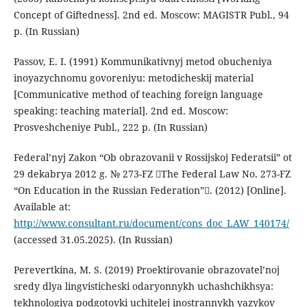
Concept of Giftedness]. 2nd ed. Moscow: MAGISTR Publ., 94
p. (In Russian)
Passov, E. I. (1991) Kommunikativnyj metod obucheniya
inoyazychnomu govoreniyu: metodicheskij material
[Communicative method of teaching foreign language
speaking: teaching material]. 2nd ed. Moscow:
Prosveshcheniye Publ., 222 p. (In Russian)
Federal’nyj Zakon “Ob obrazovanii v Rossijskoj Federatsii” ot
29 dekabrya 2012 g. № 273-FZ The Federal Law No. 273-FZ
“On Education in the Russian Federation”. (2012) [Online].
Available at:
http://www.consultant.ru/document/cons_doc_LAW_140174/
(accessed 31.05.2025). (In Russian)
Perevertkina, M. S. (2019) Proektirovanie obrazovatel’noj
sredy dlya lingvisticheski odaryonnykh uchashchikhsya:
tekhnologiya podgotovki uchitelej inostrannykh yazykov