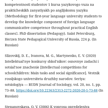
kompetentnosti studentov 1 kursa yazykovogo vuza na
prakticheskikh zanyatiyakh po anglijskomu yazyku
Methodology for first-year language university students to
develop the knowledge component of foreign language
communicative competence throughout practical English
classes. PhD dissertation (Pedagogy). Saint Petersburg,
Herzen State Pedagogical University of Russia, 224 p. (In
Russian)
Slizovskij, D. E., Ivanova, M. G., Martynenko, E. V. (2020)
Intellektual’nye konkursy shkol’nikov: osnovnye zadachi i
sotsial’noe znachenie [Intellectual competitions for
schoolchildren: Main tasks and social significance]. Vestnik
rossijskogo universiteta druzhby narodov. Seriya:
sotsiologiya — RUDN Journal of Sociology, vol. 20, no. 1, pp.
73–88.
https://doi.org/10.22363/2313-2272-2020-20-1-73-88
(In
Russian)
Stepanovskaya, O. V. (2006) K voprosu opredeleniya