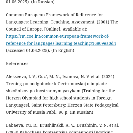
01.06.2025). (In Russian)
Common European Framework of Reference for
Languages: Learning, Teaching, Assessment. (2001) The
Council of Europe. [Online]. Available at:
https://rm.coe.int/common-european-framework-of-
reference-for-languages-learning-teaching/16809ea0d4
(accessed 01.06.2025). (In English)
References
Alekseeva, I. V., Guz’, M. N., Ivanova, N. V. et al. (2024)
Trening po podgotovke k Gertsenovskoj olimpiade
shkol’nikov po inostrannym yazykam [Training for the
Herzen Olympiad for high school students in Foreign
Languages]. Saint Petersburg: Herzen State Pedagogical
University of Russia Publ., 96 p. (In Russian)
Babaeva, Yu. D., Brushlinskii, A. V., Druzhinin, V. N. et al.
(2003) Rabochaya kontseptsiya odarennosti [Working