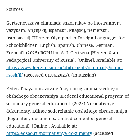
Sources
Gertsenovskaya olimpiada shkol’nikov po inostrannym
yazykam. Anglijskij, ispanskij, kitajskij, nemetskij,
frantsuzskij Herzen Olympiad in Foreign Languages for
Schoolchildren. English, Spanish, Chinese, German,
French. (2025) RGPU im. A. I. Gertsena [Herzen State
Pedagogical University of Russia]. [Online]. Available at:
https://www.herzen.spb.ru/abiturients/olimpiady/olimp-
rsosh/fl/
(accessed 01.06.2025). (In Russian)
Federal’naya obrazovatel’naya programma srednego
obshchego obrazovaniya Federal educational program of
secondary general education. (2023) Normativnye
dokumenty. Edinoe soderzhanie obshchego obrazovaniya
[Regulatory documents. Unified content of general
education. [Online]. Available at:
https://edsoo.ru/normativnye-dokumenty
(accessed