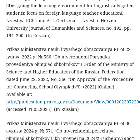
Designing the learning environment for linguistically gifted
students: focus on foreign language teacher education.
Izvestiya RGPU im. A. I. Gertsena — Izvestia: Herzen
University Journal of Humanities and Sciences, no. 192, pp.
194–200. (In Russian)
Prikaz Ministerstva nauki i vysshego obrazovaniya RF ot 22
iyunya 2022 g. № 566 “Ob utverzhdenii Poryadka
provedeniya olimpiad shkol’nikov” Order of the Ministry of
Science and Higher Education of the Russian Federation
dated June 22, 2022, No. 566 “On Approval of the Procedure
for Conducting School Olympiads”. (2022) [Online].
Available at:
http://publication.pravo.gov.ru/Document/View/0001202207220
(accessed 31.05.2025). (In Russian)
Prikaz Ministerstva nauki i vysshego obrazovaniya RF ot 30
avgusta 2024 g. № 571 “Ob utverzhdenii perechnya
olimpiad shkol’nikov i ikh urovnej na 2024/25 uchebnyj god”