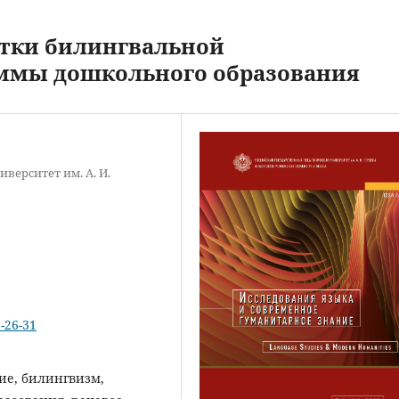
отки билингвальной
аммы дошкольного образования
верситет им. А. И.
1-26-31
ие, билингвизм,