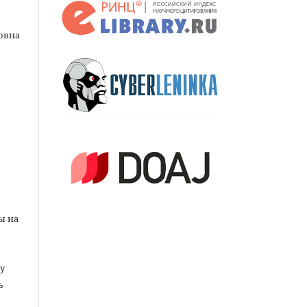
новна
ы на
у
ь