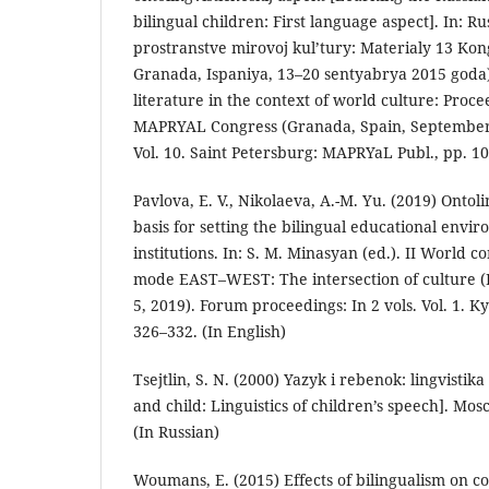
bilingual children: First language aspect]. In: Rus
prostranstve mirovoj kul’tury: Materialy 13 Ko
Granada, Ispaniya, 13–20 sentyabrya 2015 goda
literature in the context of world culture: Proce
MAPRYAL Congress (Granada, Spain, September 1
Vol. 10. Saint Petersburg: MAPRYaL Publ., pp. 10
Pavlova, E. V., Nikolaeva, A.-M. Yu. (2019) Ontol
basis for setting the bilingual educational envi
institutions. In: S. M. Minasyan (ed.). II World c
mode EAST–WEST: The intersection of culture (
5, 2019). Forum proceedings: In 2 vols. Vol. 1. K
326–332. (In English)
Tsejtlin, S. N. (2000) Yazyk i rebenok: lingvistik
and child: Linguistics of children’s speech]. Mos
(In Russian)
Woumans, E. (2015) Effects of bilingualism on co