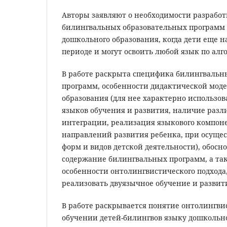
Авторы заявляют о необходимости разработ
билингвальных образовательных программ 
дошкольного образования, когда дети еще н
периоде и могут освоить любой язык по алг
В работе раскрыта специфика билингвальн
программ, особенности дидактической моде
образования (для нее характерно использов
языков обучения и развития, наличие разл
интеграции, реализация языкового компоне
направлений развития ребенка, при осуще
форм и видов детской деятельности), обосн
содержание билингвальных программ, а та
особенности онтолингвистического подхода
реализовать двуязычное обучение и развит
В работе раскрывается понятие онтолингвис
обучении детей-билингвов языку дошкольн