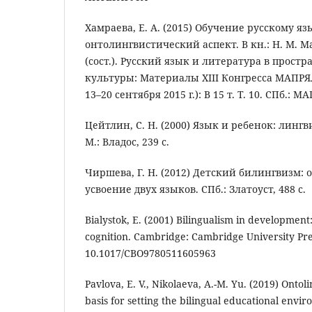
Хамраева, Е. А. (2015) Обучение русскому я
онтолингвистический аспект. В кн.: Н. М. 
(сост.). Русский язык и литература в прост
культуры: Материалы XIII Конгресса МАПРЯЛ
13–20 сентября 2015 г.): В 15 т. Т. 10. СПб.: М
Цейтлин, С. Н. (2000) Язык и ребенок: линг
М.: Владос, 239 с.
Чиршева, Г. Н. (2012) Детский билингвизм:
усвоение двух языков. СПб.: Златоуст, 488 с.
Bialystok, E. (2001) Bilingualism in development
cognition. Cambridge: Cambridge University Pres
10.1017/CBO9780511605963
Pavlova, E. V., Nikolaeva, A.-M. Yu. (2019) Ontol
basis for setting the bilingual educational envi