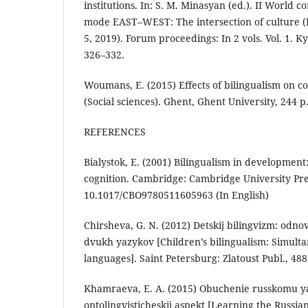
institutions. In: S. M. Minasyan (ed.). II World c
mode EAST–WEST: The intersection of culture (
5, 2019). Forum proceedings: In 2 vols. Vol. 1. K
326–332.
Woumans, E. (2015) Effects of bilingualism on co
(Social sciences). Ghent, Ghent University, 244 p
REFERENCES
Bialystok, E. (2001) Bilingualism in development
cognition. Cambridge: Cambridge University Pres
10.1017/CBO9780511605963 (In English)
Chirsheva, G. N. (2012) Detskij bilingvizm: od
dvukh yazykov [Children’s bilingualism: Simulta
languages]. Saint Petersburg: Zlatoust Publ., 488
Khamraeva, E. A. (2015) Obuchenie russkomu ya
ontolingvisticheskij aspekt [Learning the Russia