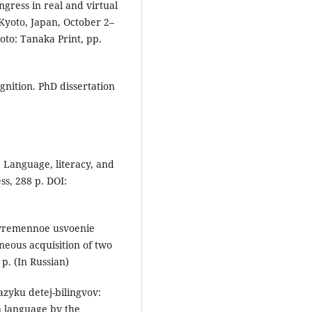
ongress in real and virtual
Kyoto, Japan, October 2–
yoto: Tanaka Print, рp.
gnition. PhD dissertation
.
: Language, literacy, and
s, 288 p. DOI:
novremennoe usvoenie
neous acquisition of two
 p. (In Russian)
zyku detej-bilingvov:
n language by the