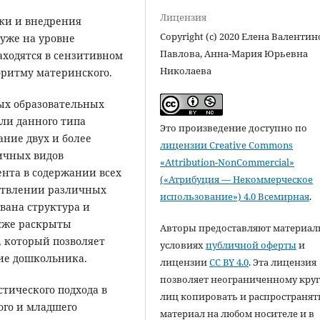
Лицензия
ки и внедрения
Copyright (c) 2020 Елена Валенти
уже на уровне
Павлова, Анна-Мария Юрьевна
аходятся в сензитивном
Николаева
оритму материнского.
ых образовательных
ли данного типа
Это произведение доступно по
ание двух и более
лицензии Creative Commons
ичных видов
«Attribution-NonCommercial»
нта в содержании всех
(«Атрибуция — Некоммерческое
ствлении различных
использование») 4.0 Всемирная
.
ована структура и
кже раскрыты
Авторы предоставляют материал
, который позволяет
условиях
публичной оферты
и
ие дошкольника.
лицензии
CC BY 4.0
. Эта лицензия
позволяет неограниченному круг
тического подхода в
лиц копировать и распространят
ого и младшего
материал на любом носителе и в