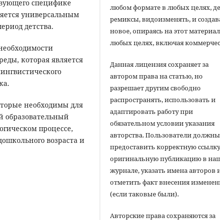
твующего специфике
любом формате в любых целях, д
ляется универсальным
ремиксы, видоизменять, и создав
ериод детства.
новое, опираясь на этот материал
любых целях, включая коммерчес
 необходимости
реды, которая является
Данная лицензия сохраняет за
ингвистического
автором права на статью, но
ка.
разрешает другим свободно
распространять, использовать и
которые необходимы для
адаптировать работу при
й образовательный
обязательном условии указания
гогическом процессе,
авторства. Пользователи должн
дошкольного возраста и
предоставить корректную ссылку
оригинальную публикацию в на
журнале, указать имена авторов 
отметить факт внесения измене
(если таковые были).
Авторские права сохраняются за