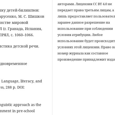
авторами. Лицензия CC BY 4.0 не
зыку детей-билингвов:
передает права третьим лицам, а
Марусенко, М. С. Шишков
лишь предоставляет пользовате
ранстве мировой
заранее данное разрешение на
 (г. Гранада, Испания,
использование при соблюдении
АПРЯЛ, с. 1060–1066.
условия атрибуции. Любое
использование будет происходит
вистика детской речи.
условиях этой лицензии. Право н
номер журнала как составное
произведение принадлежит изда
 одновременное
: Language, literacy, and
s, 288 p. DOI:
inguistic approach as the
ronment in pre-school