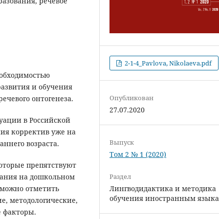
азования, речевое
2-1-4_Pavlova, Nikolaeva.pdf
еобходимостью
развития и обучения
Опубликован
ечевого онтогенеза.
27.07.2020
туации в Российской
ния корректив уже на
Выпуск
аннего возраста.
Том 2 № 1 (2020)
которые препятствуют
вания на дошкольном
Раздел
 можно отметить
Лингводидактика и методика
обучения иностранным язык
е, методологические,
е факторы.