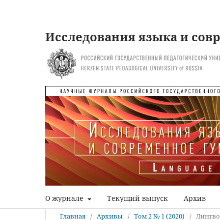
Исследования языка и сов
О журнале
Текущий выпуск
Архив
Главная
/
Архивы
/
Том 2 № 1 (2020)
/
Лингво