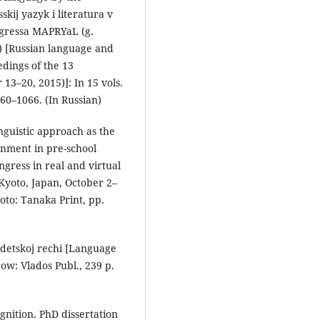
skij yazyk i literatura v
ngressa MAPRYaL (g.
) [Russian language and
edings of the 13
3–20, 2015)]: In 15 vols.
60–1066. (In Russian)
inguistic approach as the
ronment in pre-school
ongress in real and virtual
Kyoto, Japan, October 2–
yoto: Tanaka Print, рp.
a detskoj rechi [Language
cow: Vlados Publ., 239 р.
gnition. PhD dissertation