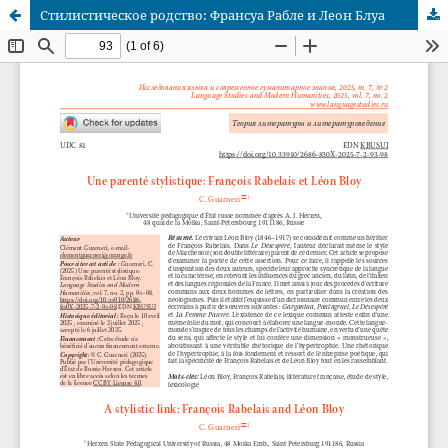
Стилистическое родство: Франсуа Рабле и Леон Блуа